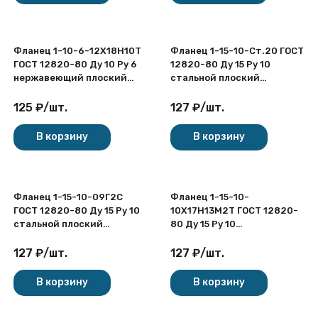
Фланец 1-10-6-12Х18Н10Т
Фланец 1-15-10-Ст.20 ГОСТ
ГОСТ 12820-80 Ду 10 Ру 6
12820-80 Ду 15 Ру 10
нержавеющий плоский
стальной плоский
приварной
приварной
125
₽
/
шт.
127
₽
/
шт.
В корзину
В корзину
Фланец 1-15-10-09Г2С
Фланец 1-15-10-
ГОСТ 12820-80 Ду 15 Ру 10
10Х17Н13М2Т ГОСТ 12820-
стальной плоский
80 Ду 15 Ру 10
приварной
нержавеющий плоский
приварной
127
₽
/
шт.
127
₽
/
шт.
В корзину
В корзину