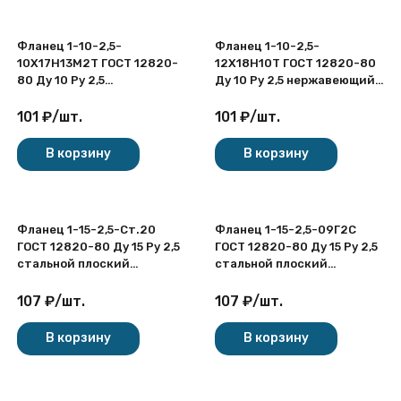
Фланец 1-10-2,5-
Фланец 1-10-2,5-
10Х17Н13М2Т ГОСТ 12820-
12Х18Н10Т ГОСТ 12820-80
80 Ду 10 Ру 2,5
Ду 10 Ру 2,5 нержавеющий
нержавеющий плоский
плоский приварной
приварной
101
₽
/
шт.
101
₽
/
шт.
В корзину
В корзину
Фланец 1-15-2,5-Ст.20
Фланец 1-15-2,5-09Г2С
ГОСТ 12820-80 Ду 15 Ру 2,5
ГОСТ 12820-80 Ду 15 Ру 2,5
стальной плоский
стальной плоский
приварной
приварной
107
₽
/
шт.
107
₽
/
шт.
В корзину
В корзину