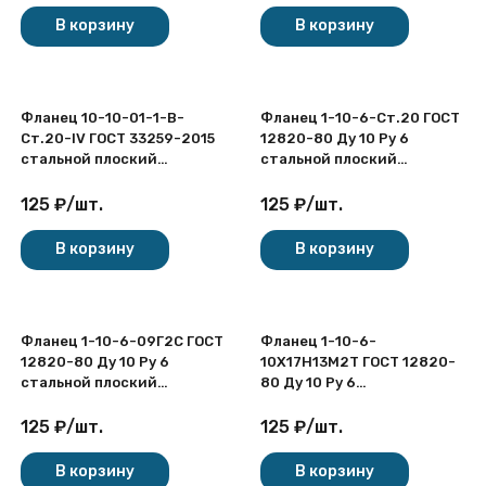
В корзину
В корзину
Фланец 10-10-01-1-В-
Фланец 1-10-6-Ст.20 ГОСТ
Ст.20-IV ГОСТ 33259-2015
12820-80 Ду 10 Ру 6
стальной плоский
стальной плоский
приварной Ду 10 Ру 10
приварной
125
₽
/
шт.
125
₽
/
шт.
В корзину
В корзину
Фланец 1-10-6-09Г2С ГОСТ
Фланец 1-10-6-
12820-80 Ду 10 Ру 6
10Х17Н13М2Т ГОСТ 12820-
стальной плоский
80 Ду 10 Ру 6
приварной
нержавеющий плоский
приварной
125
₽
/
шт.
125
₽
/
шт.
В корзину
В корзину