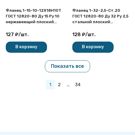
Фланец 1-15-10-12Х18Н10Т
Фланец 1-32-2,5-Ст.20
ГОСТ 12820-80 Ду 15 Ру 10
ГОСТ 12820-80 Ду 32 Ру 2,5
нержавеющий плоский
стальной плоский
приварной
приварной
127
₽
/
шт.
128
₽
/
шт.
В корзину
В корзину
Показать все
1
2
...
34