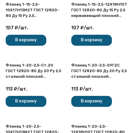
Фланец 1-15-2,5-
Фланец 1-15-2,5-12Х18Н10Т
10Х17Н13М2Т ГОСТ 12820-
ГОСТ 12820-80 Ду 15 Ру 2,5
80 Ду 15 Ру 2,5
нержавеющий плоский
нержавеющий плоский
приварной
приварной
107
₽
/
шт.
107
₽
/
шт.
В корзину
В корзину
Фланец 1-20-2,5-Ст.20
Фланец 1-20-2,5-09Г2С
ГОСТ 12820-80 Ду 20 Ру 2,5
ГОСТ 12820-80 Ду 20 Ру 2,5
стальной плоский
стальной плоский
приварной
приварной
113
₽
/
шт.
113
₽
/
шт.
В корзину
В корзину
Фланец 1-20-2,5-
Фланец 1-20-2,5-
10Х17Н13М2Т ГОСТ 12820-
12Х18Н10Т ГОСТ 12820-80