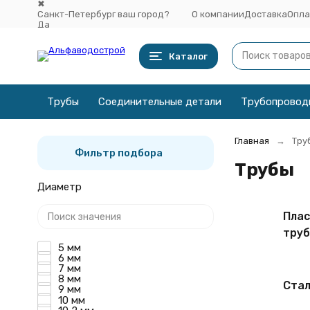
✖
Санкт-Петербург ваш город?
О компании
Доставка
Опла
Да
Выбрать другой город
Каталог
Трубы
Соединительные детали
Трубопровод
Главная
Тру
Фильтр подбора
Трубы
Диаметр
Пла
тру
5 мм
6 мм
7 мм
8 мм
Стал
9 мм
10 мм