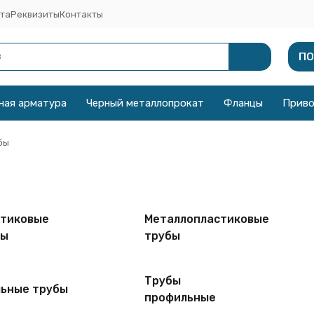
та
Реквизиты
Контакты
ПО
ная арматура
Черный металлопрокат
Фланцы
Прив
бы
стиковые
Металлопластиковые
бы
трубы
Трубы
ьные трубы
профильные