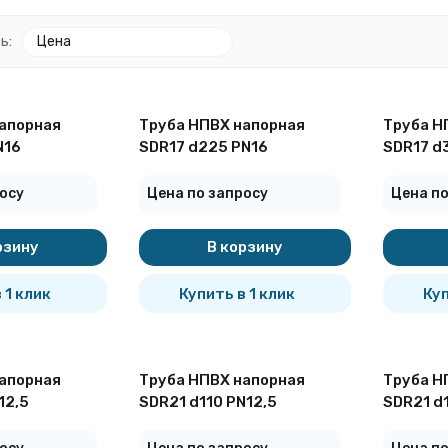
ь:
Цена
апорная
Труба НПВХ напорная
Труба Н
N16
SDR17 d225 PN16
SDR17 d
покупателей
осу
Цена по запросу
Цена по
рзину
В корзину
 1 клик
Купить в 1 клик
Куп
апорная
Труба НПВХ напорная
Труба Н
12,5
SDR21 d110 PN12,5
SDR21 d