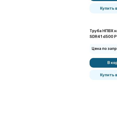
820 мм
900 мм
Купить в
920 мм
1000 мм
1020 мм
1120 мм
1200 мм
1220 мм
Труба НПВХ н
1400 мм
SDR41 d500 P
1420 мм
1600 мм
Цена по запр
В ко
Купить в