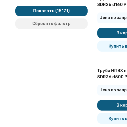
108 мм
SDR26 d160 P
110 мм
Показать
114 мм
120 мм
Цена по запр
121 мм
Сбросить фильтр
125 мм
127 мм
130 мм
В ко
133 мм
140 мм
146 мм
Купить в
150 мм
152 мм
159 мм
160 мм
168 мм
Труба НПВХ н
170 мм
177,8 мм
SDR26 d500 
180 мм
190 мм
193,7 мм
Цена по запр
194 мм
200 мм
203 мм
В ко
210 мм
219 мм
220 мм
225 мм
Купить в
240 мм