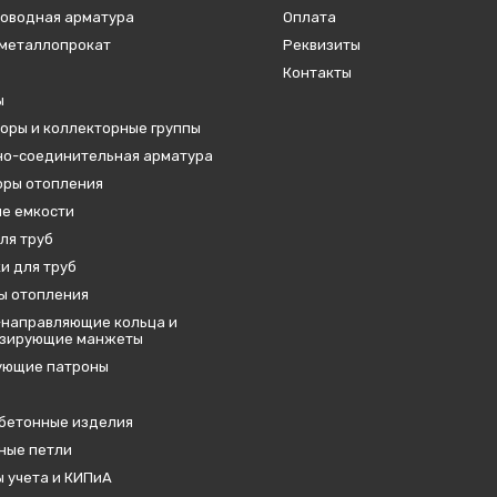
оводная арматура
Оплата
металлопрокат
Реквизиты
Контакты
ы
оры и коллекторные группы
о-соединительная арматура
ры отопления
е емкости
ля труб
и для труб
ы отопления
направляющие кольца и
изирующие манжеты
ующие патроны
бетонные изделия
ные петли
 учета и КИПиА