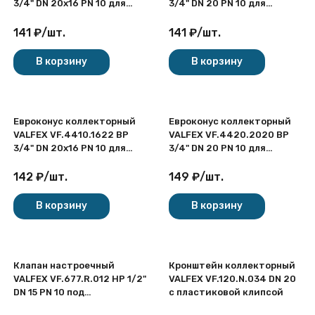
3/4" DN 20x16 PN 10 для
3/4" DN 20 PN 10 для
пластиковых труб
пластиковых труб
латунный никелированный
латунный никелированный
141
₽
/
шт.
141
₽
/
шт.
В корзину
В корзину
Евроконус коллекторный
Евроконус коллекторный
VALFEX VF.4410.1622 ВР
VALFEX VF.4420.2020 ВР
3/4" DN 20x16 PN 10 для
3/4" DN 20 PN 10 для
пластиковых труб
металлополимерных труб
латунный никелированный
латунный никелированный
142
₽
/
шт.
149
₽
/
шт.
В корзину
В корзину
Клапан настроечный
Кронштейн коллекторный
VALFEX VF.677.R.012 НР 1/2"
VALFEX VF.120.N.034 DN 20
DN 15 PN 10 под
с пластиковой клипсой
шестигранник латунный