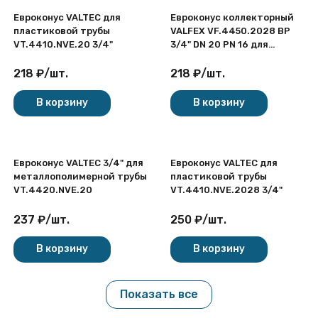
Евроконус VALTEC для
Евроконус коллекторный
пластиковой трубы
VALFEX VF.4450.2028 ВР
VT.4410.NVE.20 3/4"
3/4" DN 20 PN 16 для
пластиковых труб
латунный никелированный
218
₽
/
шт.
218
₽
/
шт.
В корзину
В корзину
Евроконус VALTEC 3/4" для
Евроконус VALTEC для
металлополимерной трубы
пластиковой трубы
VT.4420.NVE.20
VT.4410.NVE.2028 3/4"
237
₽
/
шт.
250
₽
/
шт.
В корзину
В корзину
Показать все