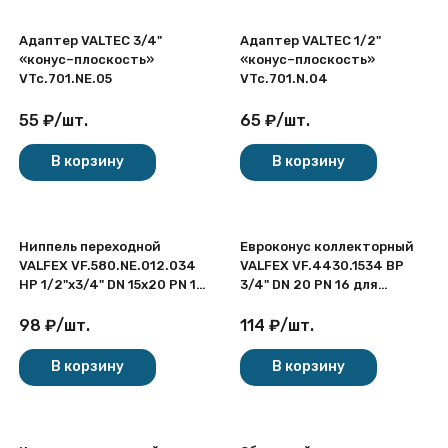
Адаптер VALTEC 3/4"
Адаптер VALTEC 1/2"
«конус–плоскость»
«конус–плоскость»
VTc.701.NE.05
VTc.701.N.04
55
₽
/
шт.
65
₽
/
шт.
покупателей
В корзину
В корзину
Ниппель переходной
Евроконус коллекторный
VALFEX VF.580.NE.012.034
VALFEX VF.4430.1534 ВР
НР 1/2"x3/4" DN 15x20 PN 10
3/4" DN 20 PN 16 для
латунный никелированный
медных труб латунный
никелированный
98
₽
/
шт.
114
₽
/
шт.
В корзину
В корзину