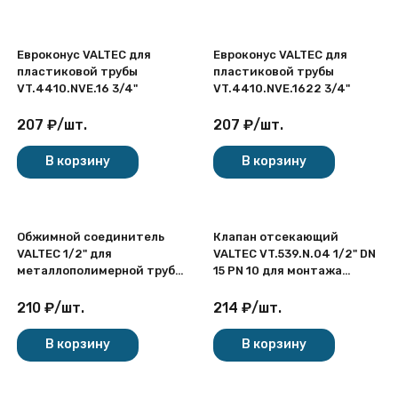
Евроконус VALTEC для
Евроконус VALTEC для
пластиковой трубы
пластиковой трубы
VT.4410.NVE.16 3/4"
VT.4410.NVE.1622 3/4"
207
₽
/
шт.
207
₽
/
шт.
В корзину
В корзину
Обжимной соединитель
Клапан отсекающий
VALTEC 1/2" для
VALTEC VT.539.N.04 1/2" DN
металлополимерной трубы
15 PN 10 для монтажа
VTc.710.N.1604
автоматического
воздухоотводчика,
210
₽
/
шт.
214
₽
/
шт.
латунный с никелевым
покрытием
В корзину
В корзину