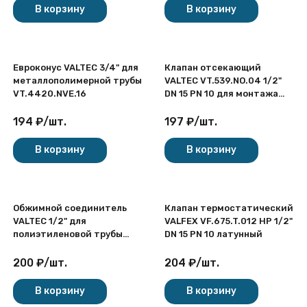
В корзину
В корзину
Евроконус VALTEC 3/4" для
Клапан отсекающий
металлополимерной трубы
VALTEC VT.539.NO.04 1/2"
VT.4420.NVE.16
DN 15 PN 10 для монтажа
автоматического
воздухоотводчика,
194
₽
/
шт.
197
₽
/
шт.
латунный с никелевым
покрытием
В корзину
В корзину
Обжимной соединитель
Клапан термостатический
VALTEC 1/2" для
VALFEX VF.675.T.012 НР 1/2"
полиэтиленовой трубы
DN 15 PN 10 латунный
VTc.709.N.1604
200
₽
/
шт.
204
₽
/
шт.
В корзину
В корзину