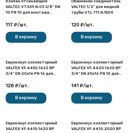
Клапан отсекающий
Обжимной соединитель
VALTEC VT.539.N.03 3/8'' DN
VALTEC 1/2" для медной
10 PN 10 для монтажа
трубы VTc.711.N.1504
автоматического
воздухоотводчика,
117
₽
/
шт.
120
₽
/
шт.
латунный с никелевым
покрытием
В корзину
В корзину
Евроконус коллекторный
Евроконус коллекторный
VALFEX VF.4450.1622 ВР
VALFEX VF.4420.1620 ВР
3/4" DN 20x16 PN 16 для
3/4" DN 20x16 PN 10 для
пластиковых труб
металлополимерных труб
латунный никелированный
латунный никелированный
128
₽
/
шт.
141
₽
/
шт.
В корзину
В корзину
Евроконус коллекторный
Евроконус коллекторный
VALFEX VF.4410.1620 ВР
VALFEX VF.4410.2020 ВР