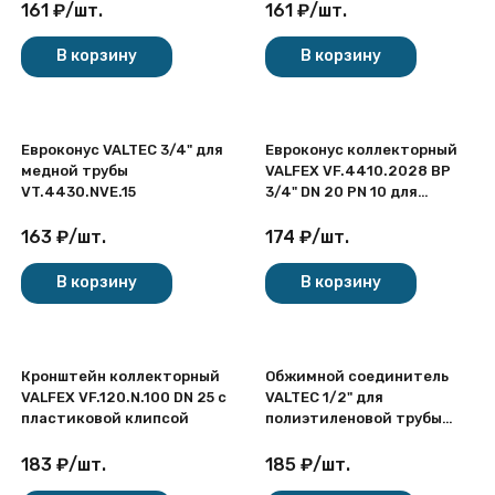
161
₽
/
шт.
161
₽
/
шт.
В корзину
В корзину
Евроконус VALTEC 3/4" для
Евроконус коллекторный
медной трубы
VALFEX VF.4410.2028 ВР
VT.4430.NVE.15
3/4" DN 20 PN 10 для
пластиковых труб
латунный никелированный
163
₽
/
шт.
174
₽
/
шт.
В корзину
В корзину
Кронштейн коллекторный
Обжимной соединитель
VALFEX VF.120.N.100 DN 25 с
VALTEC 1/2" для
пластиковой клипсой
полиэтиленовой трубы
VTc.709.N.1622
183
₽
/
шт.
185
₽
/
шт.