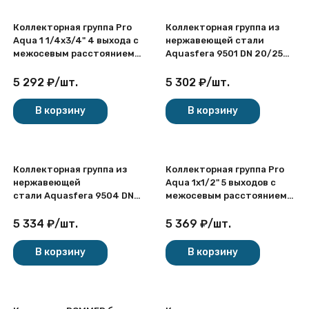
Коллекторная группа Pro
Коллекторная группа из
Aqua 1 1/4х3/4" 4 выхода с
нержавеющей стали
межосевым расстоянием
Aquasfera 9501 DN 20/25
100 мм
PN 6 резьба - 1"х3/4"х3, под
евроконус с
5 292
₽
/
шт.
5 302
₽
/
шт.
расходомерами, с
дренажным краном,
В корзину
В корзину
резьбовая ВР-НР, 9501-02
Коллекторная группа из
Коллекторная группа Pro
нержавеющей
Aqua 1х1/2" 5 выходов с
стали Aquasfera 9504 DN
межосевым расстоянием
20/25 PN 10 резьба -
100 мм
1"х3/4"х4, под евроконус
5 334
₽
/
шт.
5 369
₽
/
шт.
без дренажного крана,
резьбовая ВР-НР, 9504-03
В корзину
В корзину