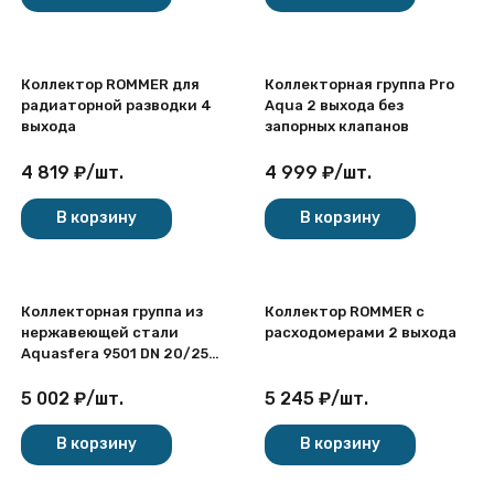
клапанами, с дренажным
краном, резьбовая ВР-НР,
9502-01
Коллектор ROMMER для
Коллекторная группа Pro
радиаторной разводки 4
Aqua 2 выхода без
выхода
запорных клапанов
4 819
₽
/
шт.
4 999
₽
/
шт.
В корзину
В корзину
Коллекторная группа из
Коллектор ROMMER с
нержавеющей стали
расходомерами 2 выхода
Aquasfera 9501 DN 20/25
PN 6 резьба - 1"х3/4"х2, под
евроконус с
5 002
₽
/
шт.
5 245
₽
/
шт.
расходомерами, с
дренажным краном,
В корзину
В корзину
резьбовая ВР-НР, 9501-01