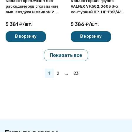
Коллектор ROMMER без
Коллекторная группа
расходомеров с клапаном
VALFEX VF.582.0603 3-х
вып. воздуха и сливом 2
контурный ВР-НР 1"x3/4"
выхода
DN 25 PN 10 с
регулирующими и
5 381
₽
/
шт.
5 386
₽
/
шт.
балансировочными
клапанами
В корзину
В корзину
Показать все
1
2
...
23