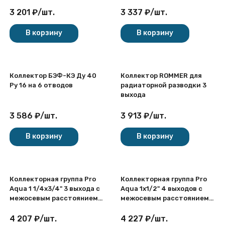
20/25 PN 10 резьба -
1"х3/4"х2, под евроконус
3 201
₽
/
шт.
3 337
₽
/
шт.
без дренажного крана,
резьбовая ВР-НР, 9504-01
В корзину
В корзину
Коллектор БЭФ-КЭ Ду 40
Коллектор ROMMER для
Ру 16 на 6 отводов
радиаторной разводки 3
выхода
3 586
₽
/
шт.
3 913
₽
/
шт.
В корзину
В корзину
Коллекторная группа Pro
Коллекторная группа Pro
Aqua 1 1/4х3/4" 3 выхода с
Aqua 1х1/2" 4 выходов с
межосевым расстоянием
межосевым расстоянием
100 мм
100 мм
4 207
₽
/
шт.
4 227
₽
/
шт.