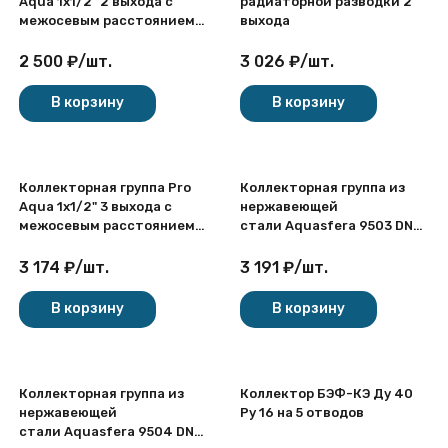
Aqua 1х1/2" 2 выхода с
радиаторной разводки 2
межосевым расстоянием
выхода
100 мм
2 500
₽
/
шт.
3 026
₽
/
шт.
В корзину
В корзину
Коллекторная группа Pro
Коллекторная группа из
Aqua 1х1/2" 3 выхода с
нержавеющей
межосевым расстоянием
стали Aquasfera 9503 DN
100 мм
20/25 PN 6 резьба -
1"х3/4"х2, под евроконус с
3 174
₽
/
шт.
3 191
₽
/
шт.
расходомерами, без
дренажного крана,
В корзину
В корзину
резьбовая ВР-НР, 9503-01
Коллекторная группа из
Коллектор БЭФ-КЭ Ду 40
нержавеющей
Ру 16 на 5 отводов
стали Aquasfera 9504 DN