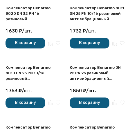
Компенсатор Benarmo
Компенсатор Benarmo 8011
8020 DN 32 PN 16
DN 25 PN 10/16 резиновый
резиновый
антивибрационный
антивибрационный
фланцевый
муфтовый
1 630
₽
/
шт.
1 732
₽
/
шт.
В корзину
В корзину
Компенсатор Benarmo
Компенсатор Benarmo DN
8010 DN 25 PN 10/16
25 PN 25 резиновый
резиновый
антивибрационный
антивибрационный
фланцевый
фланцевый
1 753
₽
/
шт.
1 850
₽
/
шт.
В корзину
В корзину
Компенсатор Benarmo
Компенсатор Benarmo