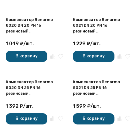
Компенсатор Benarmo
Компенсатор Benarmo
8020 DN 20 PN 16
8021 DN 20 PN 16
резиновый
резиновый
антивибрационный
антивибрационный
муфтовый
муфтовый
1 049
₽
/
шт.
1 229
₽
/
шт.
В корзину
В корзину
Компенсатор Benarmo
Компенсатор Benarmo
8020 DN 25 PN 16
8021 DN 25 PN 16
резиновый
резиновый
антивибрационный
антивибрационный
муфтовый
муфтовый
1 392
₽
/
шт.
1 599
₽
/
шт.
В корзину
В корзину