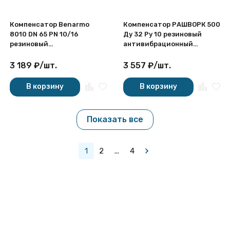
Компенсатор Benarmo
Компенсатор РАШВОРК 500
8010 DN 65 PN 10/16
Ду 32 Ру 10 резиновый
резиновый
антивибрационный
антивибрационный
фланцевый
фланцевый
3 189
₽
/
шт.
3 557
₽
/
шт.
В корзину
В корзину
Показать все
1
2
...
4