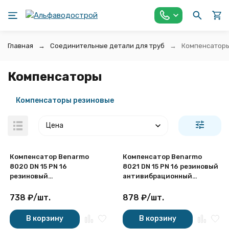
Главная
Соединительные детали для труб
Компенсатор
Компенсаторы
Компенсаторы резиновые
Цена
Компенсатор Benarmo
Компенсатор Benarmo
8020 DN 15 PN 16
8021 DN 15 PN 16 резиновый
резиновый
антивибрационный
антивибрационный
муфтовый
муфтовый
738
₽
/
шт.
878
₽
/
шт.
покупателей
В корзину
В корзину