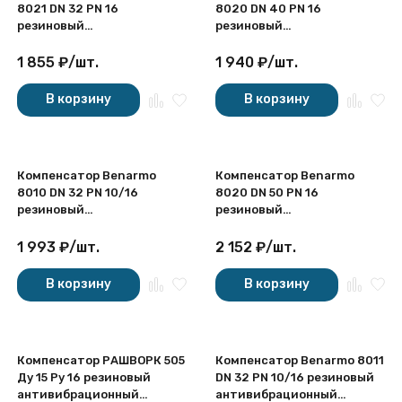
8021 DN 32 PN 16
8020 DN 40 PN 16
резиновый
резиновый
антивибрационный
антивибрационный
муфтовый
муфтовый
1 855
₽
/
шт.
1 940
₽
/
шт.
В корзину
В корзину
Компенсатор Benarmo
Компенсатор Benarmo
8010 DN 32 PN 10/16
8020 DN 50 PN 16
резиновый
резиновый
антивибрационный
антивибрационный
фланцевый
муфтовый
1 993
₽
/
шт.
2 152
₽
/
шт.
В корзину
В корзину
Компенсатор РАШВОРК 505
Компенсатор Benarmo 8011
Ду 15 Ру 16 резиновый
DN 32 PN 10/16 резиновый
антивибрационный
антивибрационный