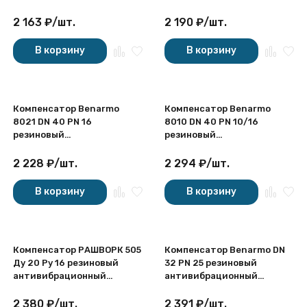
резьбовой
фланцевый
2 163
₽
/
шт.
2 190
₽
/
шт.
В корзину
В корзину
Компенсатор Benarmo
Компенсатор Benarmo
8021 DN 40 PN 16
8010 DN 40 PN 10/16
резиновый
резиновый
антивибрационный
антивибрационный
муфтовый
фланцевый
2 228
₽
/
шт.
2 294
₽
/
шт.
В корзину
В корзину
Компенсатор РАШВОРК 505
Компенсатор Benarmo DN
Ду 20 Ру 16 резиновый
32 PN 25 резиновый
антивибрационный
антивибрационный
резьбовой
фланцевый
2 380
₽
/
шт.
2 391
₽
/
шт.