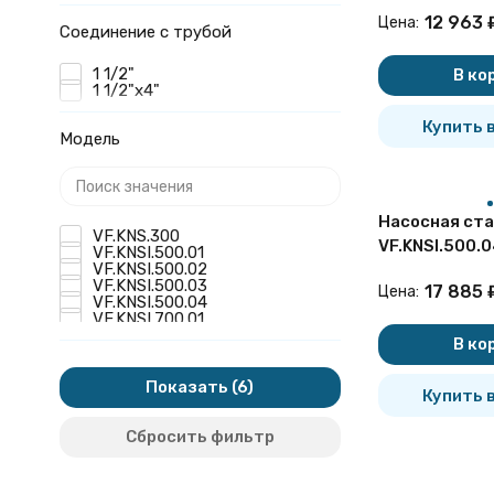
канализацио
12 963
Цена:
Соединение с трубой
1 1/2"
В ко
1 1/2"x4"
Купить в
Модель
Насосная ста
VF.KNS.300
VF.KNSI.500.
VF.KNSI.500.01
VF.KNSI.500.02
канализацио
VF.KNSI.500.03
17 885
Цена:
VF.KNSI.500.04
VF.KNSI.700.01
В ко
Показать
Купить в
Сбросить фильтр