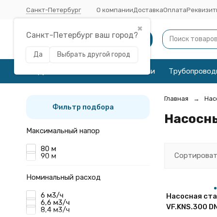
Санкт-Петербург
О компании
Доставка
Оплата
Реквизит
✖
Санкт-Петербург ваш город?
Каталог
Да
Выбрать другой город
Трубы
Соединительные детали
Трубопровод
Главная
Нас
Фильтр подбора
Насосн
Максимальный напор
80 м
Сортироват
90 м
Номинальный расход
6 м3/ч
Насосная ста
6,6 м3/ч
VF.KNS.300 D
8,4 м3/ч