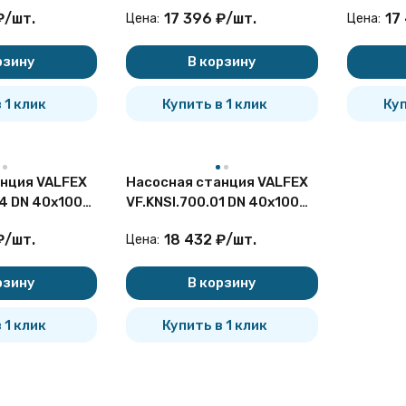
нная
канализационная боковое
канализ
₽
/
шт.
17 396
₽
/
шт.
17
Цена:
Цена:
подключение
покупателей
рзину
В корзину
 1 клик
Купить в 1 клик
Куп
нция VALFEX
Насосная станция VALFEX
04 DN 40x100
VF.KNSI.700.01 DN 40x100
нная
канализационная
₽
/
шт.
18 432
₽
/
шт.
Цена:
рзину
В корзину
 1 клик
Купить в 1 клик