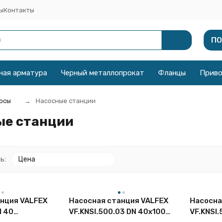
ы
Контакты
ПО
ная арматура
Черный металлопрокат
Фланцы
Прив
осы
Насосные станции
ые станции
ь:
Цена
нция VALFEX
Насосная станция VALFEX
Насосна
N 40
VF.KNSI.500.03 DN 40x100
VF.KNSI.