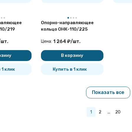
авляющее
Опорно-направляющее
10/219
кольцо ОНК-110/225
/
шт.
1 264
₽
/
шт.
Цена:
рзину
В корзину
 1 клик
Купить в 1 клик
Показать все
1
2
...
20