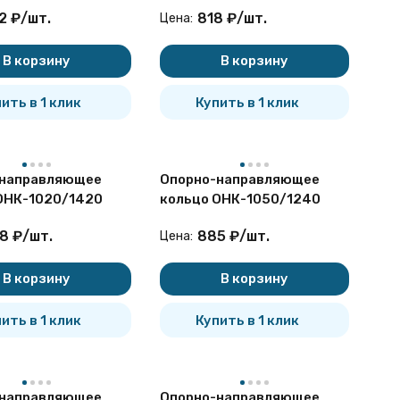
2
₽
/
шт.
818
₽
/
шт.
Цена:
женных под железнодорожными путями, автодорогами
тальных, полиэтиленовых и ПВХ газо- и
В корзину
В корзину
ны по ссылке:
ТУ 1469-001-01297858-98 Кольца опорно-
ить в 1 клик
Купить в 1 клик
железные дороги, прокладываемых в защитном кожухе
-направляющее
Опорно-направляющее
ОНК-1020/1420
кольцо ОНК-1050/1240
8
₽
/
шт.
885
₽
/
шт.
Цена:
В корзину
В корзину
ить в 1 клик
Купить в 1 клик
-направляющее
Опорно-направляющее