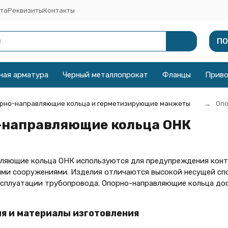
та
Реквизиты
Контакты
ПО
ная арматура
Черный металлопрокат
Фланцы
Прив
рно-направляющие кольца и герметизирующие манжеты
Опо
-направляющие кольца ОНК
ляющие кольца ОНК используются для предупреждения конта
ми сооружениями. Изделия отличаются высокой несущей спо
эксплуатации трубопровода. Опорно-направляющие кольца дост
я и материалы изготовления