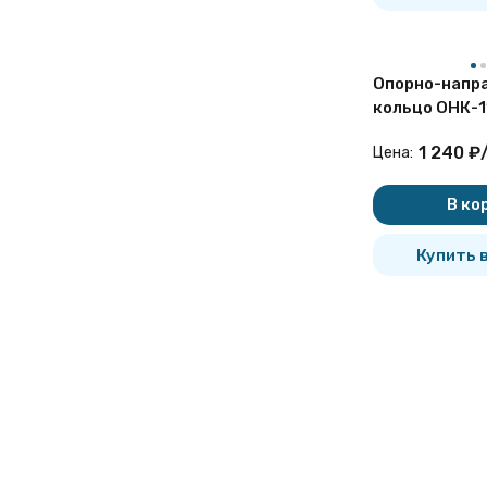
595 мм
600 мм
603 мм
606 мм
610 мм
Опорно-напр
620 мм
626 мм
кольцо ОНК-1
630 мм
635 мм
1 240
₽
650 мм
Цена:
680 мм
690 мм
700 мм
В ко
710 мм
720 мм
730 мм
Купить в
790 мм
800 мм
820 мм
860 мм
880 мм
900 мм
964 мм
1000 мм
1020 мм
1050 мм
1067 мм
1200 мм
1219 мм
1220 мм