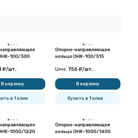
кользящие неметаллические опоры и резьбовое
ть прилегания изделия к наружной поверхности
-направляющее
Опорно-направляющее
 функции:
ОНК-100/300
кольцо ОНК-100/315
1
₽
/
шт.
756
₽
/
шт.
Цена:
;
В корзину
В корзину
ить в 1 клик
Купить в 1 клик
ются длительным периодом эксплуатации, равным
-направляющее
Опорно-направляющее
ОНК-1000/1220
кольцо ОНК-1000/1400