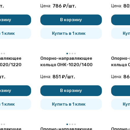
т.
786
₽
/
шт.
80
Цена:
Цена:
ляющие кольца ОНК монтируются на трубопроводах, проло
ерными сооружениями. Изделия применяются для чугунных, с
рзину
В корзину
различного назначения.
нические требования к ОНК и условия их эксплуатации указа
 1 клик
Купить в 1 клик
Куп
ля переходов стальных трубопроводов через автомобильные и 
авляющее
Опорно-направляющее
Опорно
1020/1220
кольцо ОНК-1020/1400
кольцо 
шт.
851
₽
/
шт.
86
Цена:
Цена:
рзину
В корзину
 1 клик
Купить в 1 клик
Куп
авляющее
Опорно-направляющее
Опорно