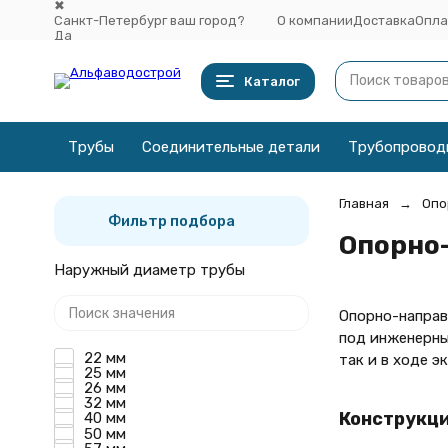
✖
Санкт-Петербург ваш город?
О компании
Доставка
Опла
Да
Выбрать другой город
Каталог
Трубы
Соединительные детали
Трубопровод
Главная
Опо
Фильтр подбора
Опорно
Наружный диаметр трубы
Опорно-направ
под инженерны
22 мм
так и в ходе 
25 мм
26 мм
32 мм
Конструкци
40 мм
50 мм