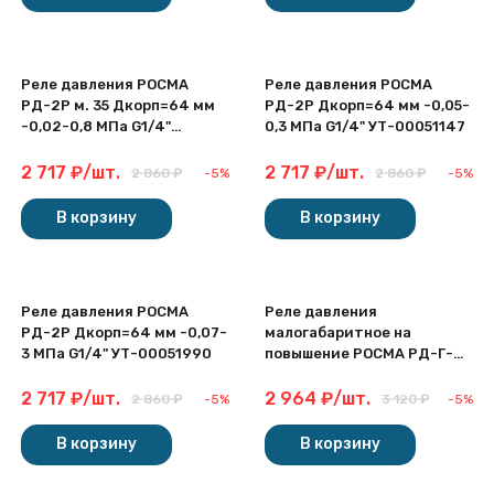
Реле давления РОСМА
Реле давления РОСМА
РД-2Р м. 35 Дкорп=64 мм
РД-2Р Дкорп=64 мм -0,05-
-0,02-0,8 МПа G1/4"
0,3 МПа G1/4" УТ-00051147
УТ-00050707
2 717
₽
/
шт.
2 717
₽
/
шт.
2 860
₽
-5%
2 860
₽
-5%
В корзину
В корзину
Реле давления РОСМА
Реле давления
РД-2Р Дкорп=64 мм -0,07-
малогабаритное на
3 МПа G1/4" УТ-00051990
повышение РОСМА РД-Г-4
NBR Дкорп=27 мм 0,1-0,5
МПа G1/4" УТ-00049560
2 717
₽
/
шт.
2 964
₽
/
шт.
2 860
₽
-5%
3 120
₽
-5%
В корзину
В корзину