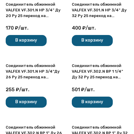
Соединитель обжимной
Соединитель обжимной
VALFEX VF.301.N НР 3/4" Ду
VALFEX VF.301.N НР 3/4" Ду
20 Ру 25 переход на
32 Ру 25 переход на
наружную резьбу,
наружную резьбу,
никелированный латунный
никелированный латунный
170
₽
/
шт.
400
₽
/
шт.
В корзину
В корзину
Соединитель обжимной
Соединитель обжимной
VALFEX VF.301.N НР 3/4"Ду
VALFEX VF.302.N ВР 1 1/4"
26 Ру 25 переход на
Ду 32 Ру 25 переход на
наружную резьбу,
внутреннюю резьбу,
никелированный латунный
никелированный латунный
255
₽
/
шт.
501
₽
/
шт.
В корзину
В корзину
Соединитель обжимной
Соединитель обжимной
VALFEX VF.302.N ВР 1" Ду 26
VALFEX VF.302.N ВР 1" Ду 32