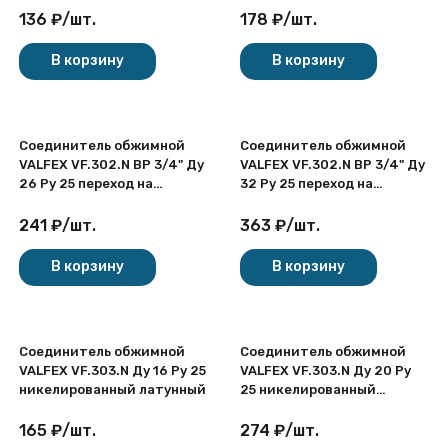
никелированный латунный
никелированный латунный
136
₽
/
шт.
178
₽
/
шт.
В корзину
В корзину
Соединитель обжимной
Соединитель обжимной
VALFEX VF.302.N ВР 3/4" Ду
VALFEX VF.302.N ВР 3/4" Ду
26 Ру 25 переход на
32 Ру 25 переход на
внутреннюю резьбу,
внутреннюю резьбу,
никелированный латунный
никелированный латунный
241
₽
/
шт.
363
₽
/
шт.
В корзину
В корзину
Соединитель обжимной
Соединитель обжимной
VALFEX VF.303.N Ду 16 Ру 25
VALFEX VF.303.N Ду 20 Ру
никелированный латунный
25 никелированный
латунный
165
₽
/
шт.
274
₽
/
шт.