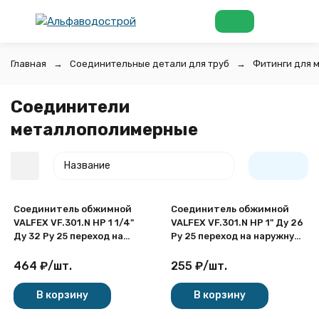
Главная
Соединительные детали для труб
Фитинги для 
Соединители
металлополимерные
Название
Соединитель обжимной
Соединитель обжимной
VALFEX VF.301.N НР 1 1/4"
VALFEX VF.301.N НР 1" Ду 26
Ду 32 Ру 25 переход на
Ру 25 переход на наружную
наружную резьбу,
резьбу, никелированный
никелированный латунный
латунный
464
₽
/
шт.
255
₽
/
шт.
покупателей
В корзину
В корзину