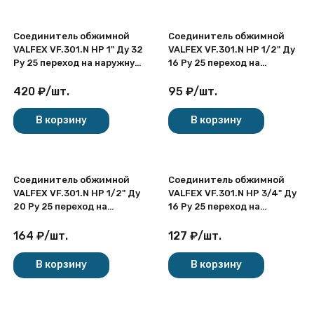
Соединитель обжимной
Соединитель обжимной
VALFEX VF.301.N НР 1" Ду 32
VALFEX VF.301.N НР 1/2" Ду
Ру 25 переход на наружную
16 Ру 25 переход на
резьбу, никелированный
наружную резьбу,
латунный
никелированный латунный
420
₽
/
шт.
95
₽
/
шт.
В корзину
В корзину
Соединитель обжимной
Соединитель обжимной
VALFEX VF.301.N НР 1/2" Ду
VALFEX VF.301.N НР 3/4" Ду
20 Ру 25 переход на
16 Ру 25 переход на
наружную резьбу,
наружную резьбу,
никелированный латунный
никелированный латунный
164
₽
/
шт.
127
₽
/
шт.
В корзину
В корзину