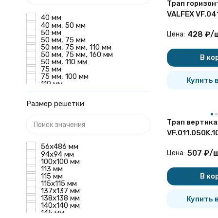
Трап горизон
VALFEX VF.04
40 мм
Ду 50 регули
40 мм, 50 мм
50 мм
428
₽
/
Цена:
решеткой из 
50 мм, 75 мм
50 мм, 75 мм, 110 мм
50 мм, 75 мм, 160 мм
В ко
50 мм, 110 мм
75 мм
75 мм, 100 мм
Купить в
110 мм
160 мм
Размер решетки
Трап вертика
VF.011.050K.1
решеткой из 
56х486 мм
507
₽
/
ш
Цена:
94х94 мм
100х100 мм
113 мм
115 мм
В ко
115х115 мм
137х137 мм
138х138 мм
Купить в
140х140 мм
145 мм