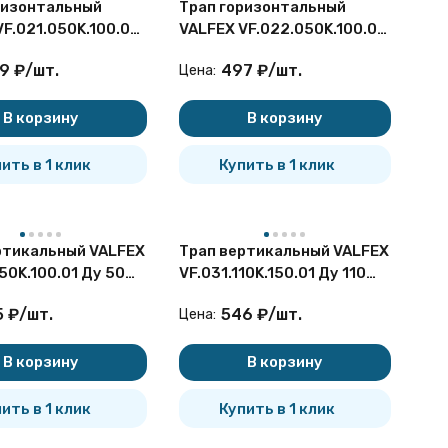
ризонтальный
Трап горизонтальный
VF.021.050K.100.04
VALFEX VF.022.050K.100.01
 решеткой из
Ду 50 с решеткой и
9
₽
/
шт.
497
₽
/
шт.
Цена:
али
окантовкой из нерж.стали
В корзину
В корзину
ить в 1 клик
Купить в 1 клик
ртикальный VALFEX
Трап вертикальный VALFEX
50K.100.01 Ду 50
VF.031.110K.150.01 Ду 110
уемый с решеткой
регулируемый с решеткой
5
₽
/
шт.
546
₽
/
шт.
Цена:
.стали
из нерж.стали
В корзину
В корзину
ить в 1 клик
Купить в 1 клик