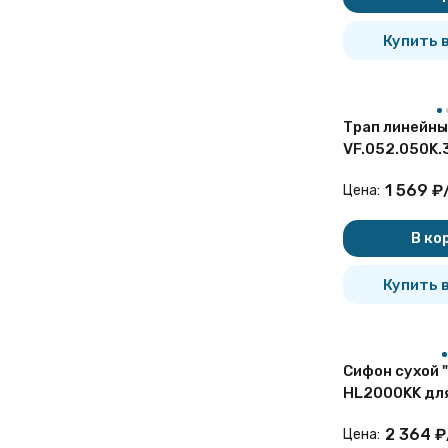
Купить в
Трап линейны
VF.052.050K.
решеткой и о
1 569
₽
Цена:
нерж.стали
В ко
Купить в
Сифон сухой 
HL2000KK дл
элементов с 
2 364
₽
Цена:
KLIK-KLAK