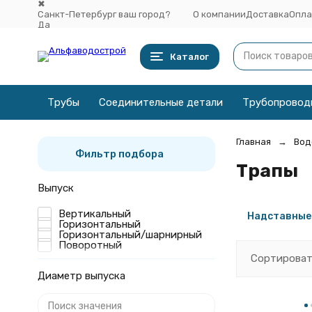
✖
Санкт-Петербург ваш город?
О компании
Доставка
Опла
Да
Выбрать другой город
Каталог
Трубы
Соединительные детали
Трубопровод
Главная
Вод
Фильтр подбора
Трапы
Выпуск
Вертикальный
Надставные
Горизонтальный
Горизонтальный/шарнирный
Поворотный
Сортироват
Диаметр выпуска