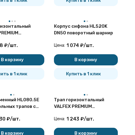
ить в 1 клик
Купить в 1 клик
ризонтальный
Корпус сифона HL520K
PREMIUM
DN50 поворотный шарнир
50K.150.150.04.PR
8
₽
/
шт.
1 074
₽
/
шт.
Цена:
омбинированный
ный излив
В корзину
В корзину
ить в 1 клик
Купить в 1 клик
менный HL080.5E
Трап горизонтальный
ольных трапов с
VALFEX PREMIUM
льным выпуском
VF.082.050K.300.110.04.PR
230
₽
/
шт.
1 243
₽
/
шт.
Цена:
L81
Ду 50 комбинированный
поворотный излив
В корзину
В корзину