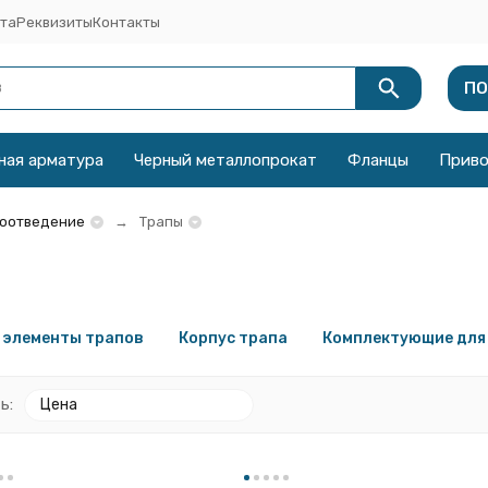
та
Реквизиты
Контакты
ПО
ная арматура
Черный металлопрокат
Фланцы
Прив
оотведение
Трапы
 элементы трапов
Корпус трапа
Комплектующие для
ь:
Цена