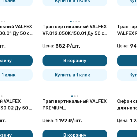
 1 клик
Купить в 1 клик
Куп
льный VALFEX
Трап вертикальный VALFEX
Трап го
00.01 Ду 50 с
VF.012.050K.150.01 Ду 50 с
VALFEX 
кантовкой из
решеткой и окантовкой из
VF.082.0
шт.
882
₽
/
шт.
94
Цена:
Цена:
нерж.стали
Ду 50 к
поворот
рзину
В корзину
 1 клик
Купить в 1 клик
Куп
й VALFEX
Трап вертикальный VALFEX
Сифон с
30.02 Ду 50 с
PREMIUM
для нап
нерж.стали
VF.081.050G.100.02.PR Ду
вертика
шт.
1 192
₽
/
шт.
1 
Цена:
Цена:
40 из нерж.стали
HL80/H
графитовый
рзину
В корзину