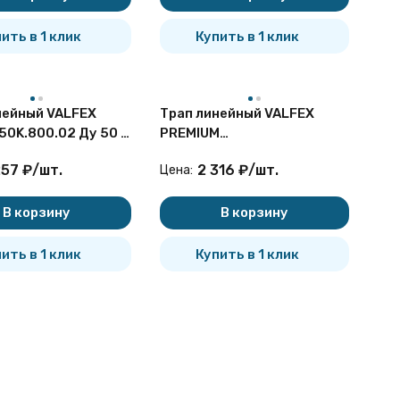
ить в 1 клик
Купить в 1 клик
нейный VALFEX
Трап линейный VALFEX
50K.800.02 Ду 50 с
PREMIUM
й из нерж.стали
VF.071.050K.300.02.PR Ду
257
₽
/
шт.
2 316
₽
/
шт.
Цена:
тку
40 комбинированный
затвор, поворотный излив
В корзину
В корзину
ить в 1 клик
Купить в 1 клик