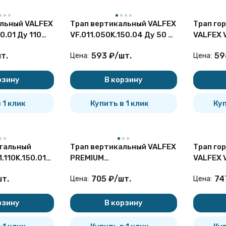
льный VALFEX
Трап вертикальный VALFEX
Трап го
0.01 Ду 110
VF.011.050K.150.04 Ду 50 с
VALFEX 
 с решеткой
решеткой из нерж.стали
Ду 50 с
т.
593
₽
/
шт.
59
Цена:
Цена:
и
нерж.ст
рзину
В корзину
 1 клик
Купить в 1 клик
Куп
тальный
Трап вертикальный VALFEX
Трап го
.110K.150.01
PREMIUM
VALFEX 
ируемый с
VF.081.050G.100.10.PR Ду
Ду 50 с 
шт.
705
₽
/
шт.
74
Цена:
Цена:
нерж.стали
40 из нерж.стали черный
окантов
рзину
В корзину