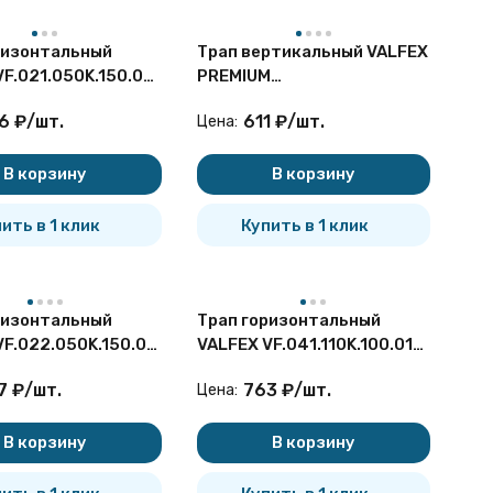
ризонтальный
Трап вертикальный VALFEX
VF.021.050K.150.04
PREMIUM
 решеткой из
VF.081.050G.100.09.PR Ду
6
₽
/
шт.
611
₽
/
шт.
Цена:
али
40 из нерж.стали серый
В корзину
В корзину
ить в 1 клик
Купить в 1 клик
ризонтальный
Трап горизонтальный
VF.022.050K.150.01
VALFEX VF.041.110K.100.01
решеткой и
Ду 110 регулируемый с
7
₽
/
шт.
763
₽
/
шт.
Цена:
кой из нерж.стали
решеткой из нерж.стали
В корзину
В корзину