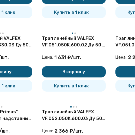
 1 клик
Купить в 1 клик
Куп
й VALFEX
Трап линейный VALFEX
Трап ли
330.03 Ду 50 с
VF.051.050K.600.02 Ду 50 с
VF.051.0
кантовкой из
решеткой из нерж.стали
решетко
/
шт.
1 631
₽
/
шт.
2 
Цена:
Цена:
под плитку
под пли
рзину
В корзину
 1 клик
Купить в 1 клик
Куп
"Primus"
Трап линейный VALFEX
я надставных
VF.052.050K.600.03 Ду 50 с
системой
решеткой и окантовкой из
/
шт.
2 366
₽
/
шт.
Цена:
нерж.стали