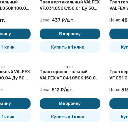
тальный
Трап вертикальный VALFEX
Трап го
1.050K.100.01
VF.031.050K.150.01 Ду 50
VALFEX 
руемый с
регулируемый с решеткой
Ду 50 с
шт.
437
₽
/
шт.
48
Цена:
Цена:
нерж.стали
из нерж.стали
нерж.ст
покупателей
рзину
В корзину
 1 клик
Купить в 1 клик
Куп
льный VALFEX
Трап горизонтальный
Трап ве
00.04 Ду 50 с
VALFEX VF.041.050K.150.01
VF.031.0
нерж.стали
Ду 50 регулируемый с
регулир
т.
512
₽
/
шт.
51
Цена:
Цена:
решеткой из нерж.стали
из нерж
рзину
В корзину
 1 клик
Купить в 1 клик
Куп