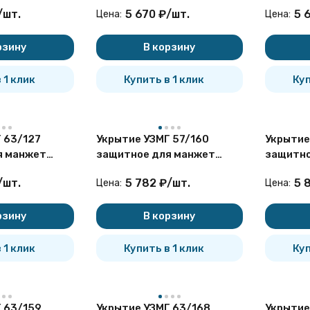
ормацию о нормативных требованиях к защитным укрытиям:
ющих
герметизирующих
гермет
/
шт.
5 670
₽
/
шт.
5 
Цена:
Цена:
тизирующей
рзину
В корзину
 1 клик
Купить в 1 клик
Куп
 63/127
Укрытие УЗМГ 57/160
Укрытие
я манжет
защитное для манжет
защитно
ющих
герметизирующих
гермет
/
шт.
5 782
₽
/
шт.
5 
Цена:
Цена:
рзину
В корзину
 1 клик
Купить в 1 клик
Куп
 63/159
Укрытие УЗМГ 63/168
Укрытие