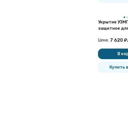
580 мм
595 мм
600 мм
603 мм
606 мм
Укрытие УЗМГ
610 мм
620 мм
защитное дл
626 мм
герметизиру
630 мм
7 620
₽
635 мм
Цена:
650 мм
680 мм
690 мм
В ко
700 мм
710 мм
720 мм
Купить в
730 мм
790 мм
800 мм
820 мм
860 мм
880 мм
900 мм
964 мм
1000 мм
1020 мм
1050 мм
1067 мм
1200 мм
1219 мм