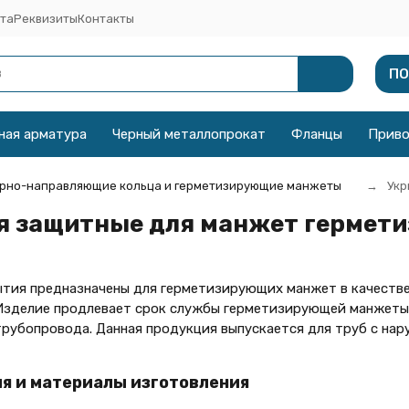
та
Реквизиты
Контакты
ПО
ная арматура
Черный металлопрокат
Фланцы
Прив
рно-направляющие кольца и герметизирующие манжеты
Укр
я защитные для манжет гермет
тия предназначены для герметизирующих манжет в качестве 
Изделие продлевает срок службы герметизирующей манжеты,
рубопровода. Данная продукция выпускается для труб с нар
я и материалы изготовления