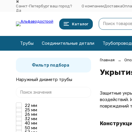
✖
Санкт-Петербург ваш город?
О компании
Доставка
Опла
Да
Выбрать другой город
Каталог
Трубы
Соединительные детали
Трубопровод
Главная
Опо
Фильтр подбора
Укрыти
Наружный диаметр трубы
Защитные укры
воздействий. 
22 мм
повреждений т
25 мм
26 мм
32 мм
Конструкци
40 мм
50 мм