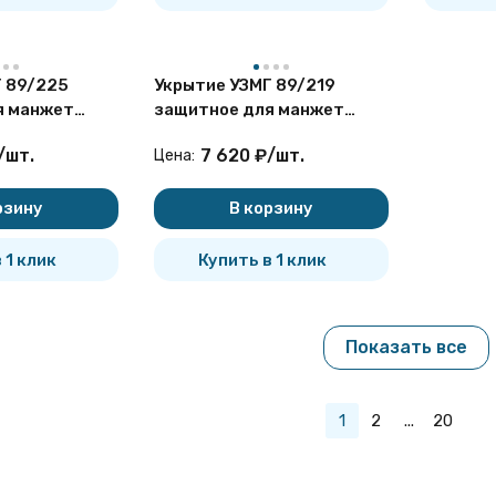
 89/225
Укрытие УЗМГ 89/219
я манжет
защитное для манжет
ющих
герметизирующих
/
шт.
7 620
₽
/
шт.
Цена:
рзину
В корзину
 1 клик
Купить в 1 клик
Показать все
1
2
...
20