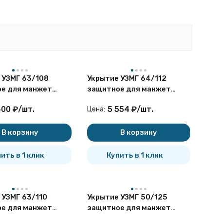
истрали и ее защитном футляре. Изделие
ы. Для увеличения прочности материал армируется
егативного влияния на окружающую среду.
 УЗМГ 63/108
Укрытие УЗМГ 64/112
е для манжет
защитное для манжет
изирующих
герметизирующих
ечных лучей, под воздействием которого резиновые
400
₽
/
шт.
5 554
₽
/
шт.
Цена:
бопровода. С помощью УЗМГ предотвращается
В корзину
В корзину
мператур и способно выдерживать сильные морозы.
ить в 1 клик
Купить в 1 клик
и магистралей вблизи автодорог и железнодорожных
 УЗМГ 63/110
Укрытие УЗМГ 50/125
ения.
е для манжет
защитное для манжет