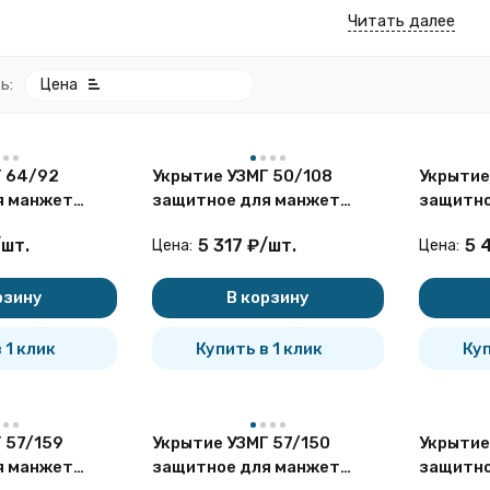
ляет собой кожух сборной конструкции, фиксируемый на маг
Читать далее
из стеклопластика, устойчивого к влиянию окружающей сред
м.
ь:
Цена
тия электро-, пожаро- и взрывобезопасны и не оказывают н
ость эксплуатации УЗМГ составляет около 30 лет.
Г 64/92
Укрытие УЗМГ 50/108
Укрытие
ие характеристики
я манжет
защитное для манжет
защитно
ющих
герметизирующих
гермет
тия предупреждают порчу герметизирующих манжет от солн
/
шт.
5 317
₽
/
шт.
5 
Цена:
Цена:
покупателей
аются и осыпаются, нарушая герметичность соединения тру
нжеты с трубы.
рзину
В корзину
азначено для эксплуатации в большом диапазоне рабочих те
 1 клик
Купить в 1 клик
Куп
именения
иваются на трубах при засыпании траншей и при размещени
 57/159
Укрытие УЗМГ 57/150
Укрытие
ается эксплуатация изделия на трубопроводах любого назнач
я манжет
защитное для манжет
защитно