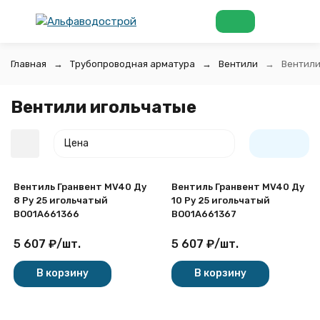
Главная
Трубопроводная арматура
Вентили
Вентили
Вентили игольчатые
Цена
Вентиль Гранвент МV40 Ду
Вентиль Гранвент МV40 Ду
8 Ру 25 игольчатый
10 Ру 25 игольчатый
BO01A661366
BO01A661367
5 607
₽
/
шт.
5 607
₽
/
шт.
покупателей
В корзину
В корзину