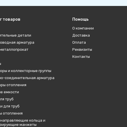
г товаров
Помощь
О компании
ительные детали
Доставка
оводная арматура
Оплата
металлопрокат
Реквизиты
Контакты
ы
оры и коллекторные группы
о-соединительная арматура
ры отопления
е емкости
ля труб
и для труб
ы отопления
направляющие кольца и
изирующие манжеты