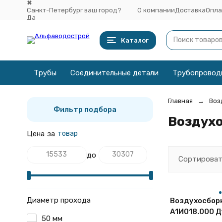
✖
Санкт-Петербург ваш город?
О компании
Доставка
Опла
Да
Выбрать другой город
Каталог
Трубы
Соединительные детали
Трубопровод
Главная
Воз
Фильтр подбора
Воздух
Цена
за
товар
до
Сортироват
Диаметр прохода
Воздухосбор
А1И018.000 Ду
50 мм