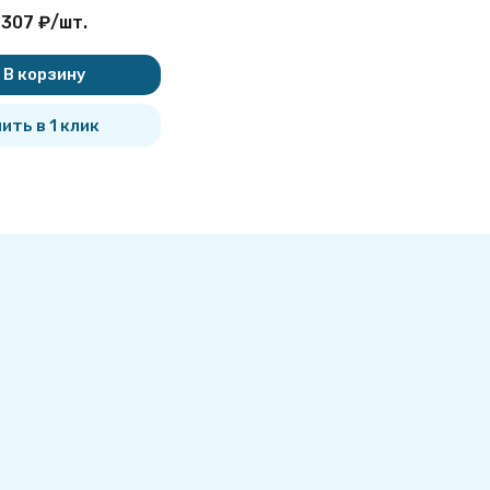
льный Серия
 307
₽
/
шт.
 выпуск 1
В корзину
ить в 1 клик