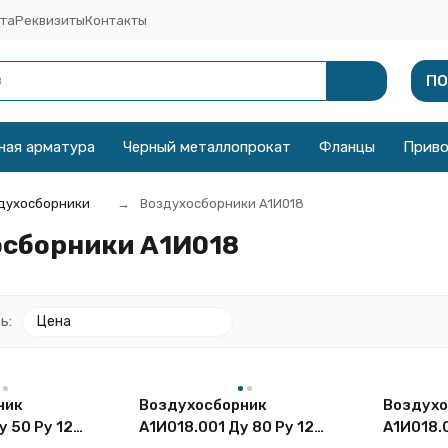
та
Реквизиты
Контакты
ПО
ная арматура
Черный металлопрокат
Фланцы
Прив
духосборники
Воздухосборники А1И018
осборники А1И018
ь:
Цена
ник
Воздухосборник
Воздухо
 50 Ру 12
А1И018.001 Ду 80 Ру 12
А1И018.0