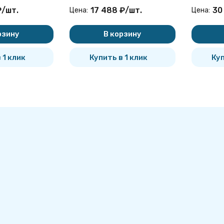
й Серия
вертикальный Серия
вертика
₽
/
шт.
17 488
₽
/
шт.
30
Цена:
Цена:
уск 1
5.903-20 выпуск 1
5.903-20
покупателей
рзину
В корзину
 1 клик
Купить в 1 клик
Куп