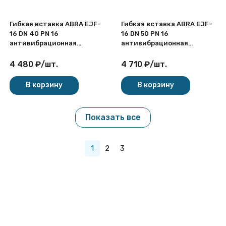
Гибкая вставка ABRA EJF-
Гибкая вставка ABRA EJF-
16 DN 40 PN 16
16 DN 50 PN 16
антивибрационная
антивибрационная
фланцевая
фланцевая
4 480
₽
/
шт.
4 710
₽
/
шт.
В корзину
В корзину
Показать все
1
2
3