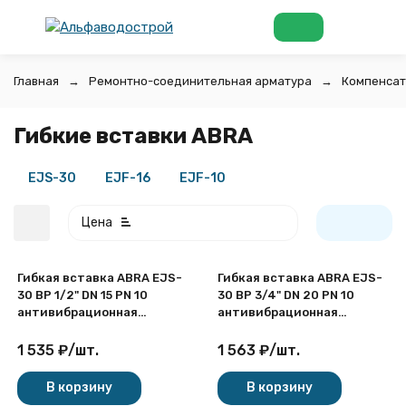
Главная
Ремонтно-соединительная арматура
Компенсат
Гибкие вставки ABRA
EJS-30
EJF-16
EJF-10
Цена
Гибкая вставка ABRA EJS-
Гибкая вставка ABRA EJS-
30 ВР 1/2" DN 15 PN 10
30 ВР 3/4" DN 20 PN 10
антивибрационная
антивибрационная
резьбовая
резьбовая
1 535
₽
/
шт.
1 563
₽
/
шт.
покупателей
В корзину
В корзину