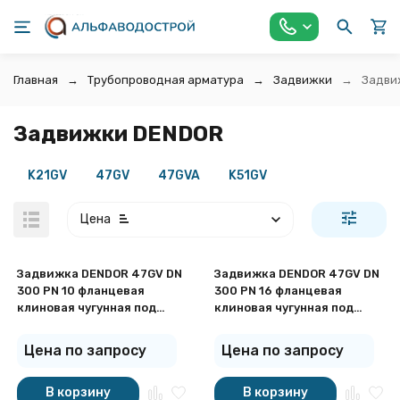
Главная
Трубопроводная арматура
Задвижки
Задви
Задвижки DENDOR
K21GV
47GV
47GVA
K51GV
Цена
Задвижка DENDOR 47GV DN
Задвижка DENDOR 47GV DN
300 PN 10 фланцевая
300 PN 16 фланцевая
клиновая чугунная под
клиновая чугунная под
штурвал с обрезиненным
штурвал с обрезиненным
клином
клином
Цена по запросу
Цена по запросу
покупателей
В корзину
В корзину