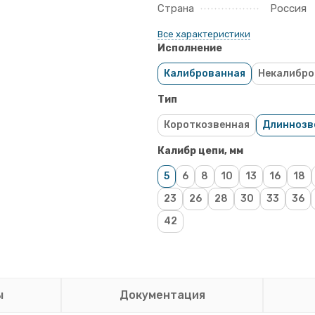
Страна
Россия
Все характеристики
Исполнение
Калиброванная
Некалибро
Тип
Короткозвенная
Длиннозв
Калибр цепи, мм
5
6
8
10
13
16
18
23
26
28
30
33
36
42
ы
Документация