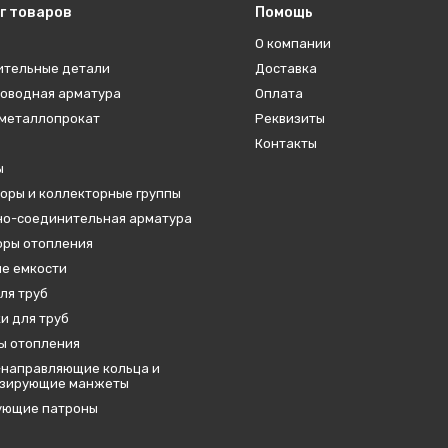
г товаров
Помощь
О компании
ительные детали
Доставка
оводная арматура
Оплата
металлопрокат
Реквизиты
Контакты
ы
оры и коллекторные группы
о-соединительная арматура
ры отопления
е емкости
ля труб
и для труб
ы отопления
направляющие кольца и
изирующие манжеты
ующие патроны