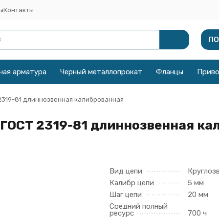
ы
Контакты
ПО
ная арматура
Черный металлопрокат
Фланцы
Прив
 2319-81 длиннозвенная калиброванная
 ГОСТ 2319-81 длиннозвенная к
Вид цепи
Круглоз
Калибр цепи
5 мм
Шаг цепи
20 мм
Средний полный
ресурс
700 ч