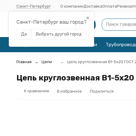
Санкт-Петербург
О компании
Доставка
Оплата
Реквизит
✖
Санкт-Петербург ваш город?
Каталог
Да
Выбрать другой город
Трубы
Соединительные детали
Трубопровод
Главная
Цепи
Цепь круглозвенная B1-5х20 ГОСТ
Цепь круглозвенная B1-5х20
К сравнению
В избранное
Поделиться