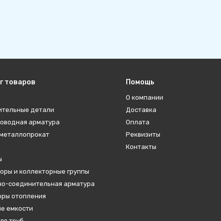
г товаров
Помощь
О компании
ительные детали
Доставка
оводная арматура
Оплата
металлопрокат
Реквизиты
Контакты
ы
оры и коллекторные группы
о-соединительная арматура
ры отопления
е емкости
ля труб