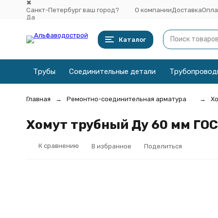
✖
Санкт-Петербург ваш город?
О компании
Доставка
Опла
Да
Выбрать другой город
Каталог
Трубы
Соединительные детали
Трубопровод
Главная
Ремонтно-соединительная арматура
Хо
Хомут трубный Ду 60 мм ГОСТ
К сравнению
В избранное
Поделиться