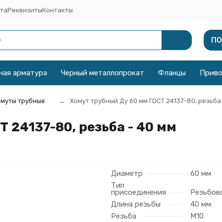
та
Реквизиты
Контакты
ПО
ная арматура
Черный металлопрокат
Фланцы
Прив
муты трубные
Хомут трубный Ду 60 мм ГОСТ 24137-80, резьба 
 24137-80, резьба - 40 мм
Диаметр
60 мм
Тип
присоединения
Резьбов
Длина резьбы
40 мм
Резьба
М10