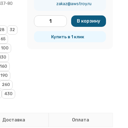
137-80
zakaz@awstroy.ru
В корзину
шт.
28
32
Купить в 1 клик
65
100
130
160
190
260
430
Доставка
Оплата