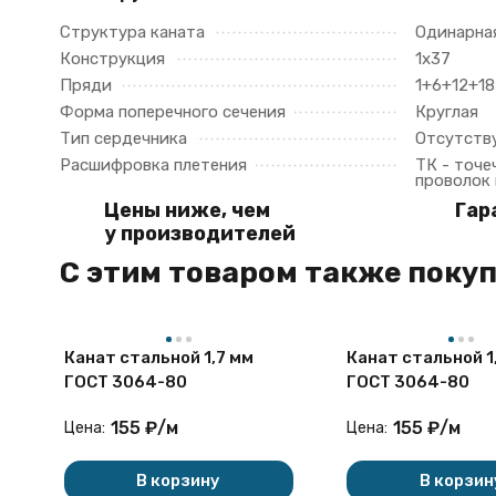
Структура каната
Одинарна
Конструкция
1х37
Пряди
1+6+12+18
Форма поперечного сечения
Круглая
Тип сердечника
Отсутств
Расшифровка плетения
ТК - точе
проволок
Цены ниже, чем
Гар
у производителей
C этим товаром также поку
Канат стальной 1,7 мм
Канат стальной 1
ГОСТ 3064-80
ГОСТ 3064-80
155
₽
/
м
155
₽
/
м
Цена:
Цена:
В корзину
В корзин