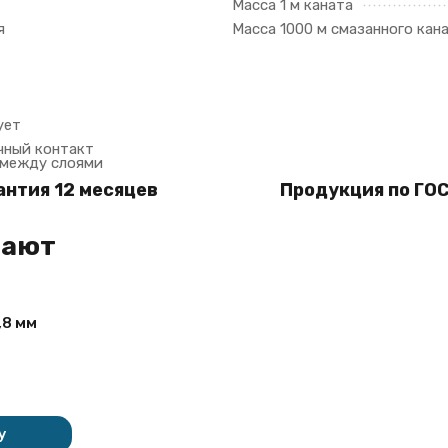
Масса 1 м каната
я
Масса 1000 м смазанного кан
ует
чный контакт
 между слоями
антия 12 месяцев
Продукция по ГОС
пают
,8 мм
у