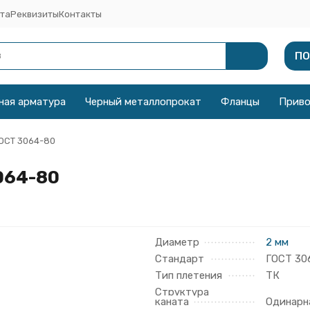
та
Реквизиты
Контакты
ПО
ная арматура
Черный металлопрокат
Фланцы
Прив
ГОСТ 3064-80
064-80
Диаметр
2 мм
Стандарт
ГОСТ 30
Тип плетения
ТК
Структура
каната
Одинарн