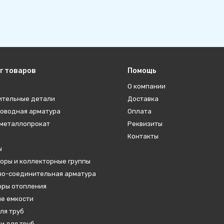
г товаров
Помощь
О компании
ительные детали
Доставка
оводная арматура
Оплата
металлопрокат
Реквизиты
Контакты
ы
оры и коллекторные группы
о-соединительная арматура
ры отопления
е емкости
ля труб
и для труб