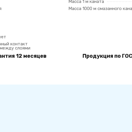
Масса 1 м каната
я
Масса 1000 м смазанного кан
ует
чный контакт
 между слоями
антия 12 месяцев
Продукция по ГОС