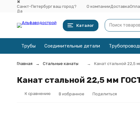
✖
Санкт-Петербург ваш город?
О компании
Доставка
Опла
Да
Выбрать другой город
Каталог
Трубы
Соединительные детали
Трубопровод
Главная
Стальные канаты
Канат стальной 22,5 
Канат стальной 22,5 мм ГОС
К сравнению
В избранное
Поделиться