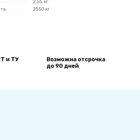
2,55 кг
ата
2550 кг
Т и ТУ
Возможна отсрочка
до 90 дней