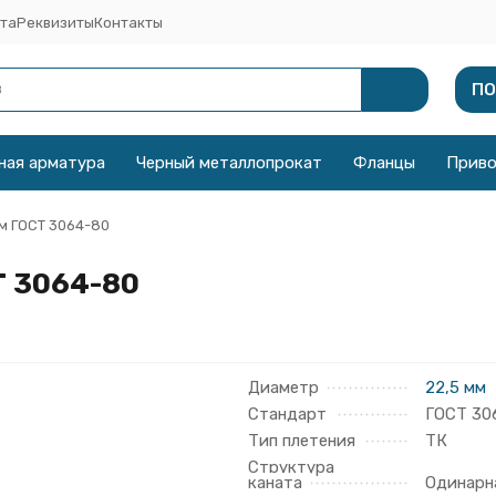
та
Реквизиты
Контакты
ПО
ная арматура
Черный металлопрокат
Фланцы
Прив
мм ГОСТ 3064-80
Т 3064-80
Диаметр
22,5 мм
Стандарт
ГОСТ 30
Тип плетения
ТК
Структура
каната
Одинарн