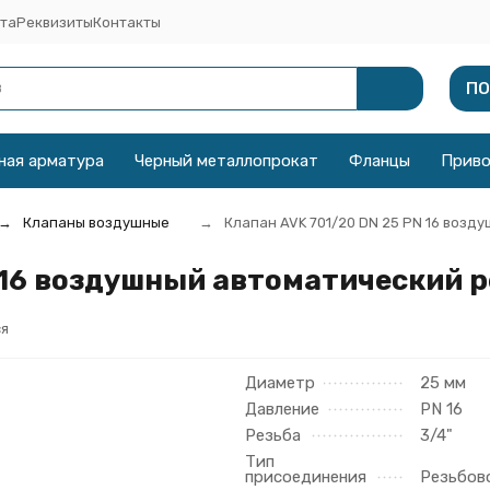
та
Реквизиты
Контакты
ПО
ная арматура
Черный металлопрокат
Фланцы
Прив
Клапаны воздушные
Клапан AVK 701/20 DN 25 PN 16 возд
 16 воздушный автоматический 
я
Диаметр
25 мм
Давление
PN 16
Резьба
3/4"
Тип
присоединения
Резьбов