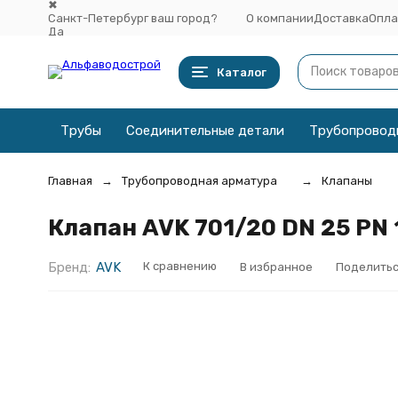
✖
Санкт-Петербург ваш город?
О компании
Доставка
Опла
Да
Выбрать другой город
Каталог
Трубы
Соединительные детали
Трубопровод
Главная
Трубопроводная арматура
Клапаны
Клапан AVK 701/20 DN 25 PN
Бренд:
AVK
К сравнению
В избранное
Поделитьс