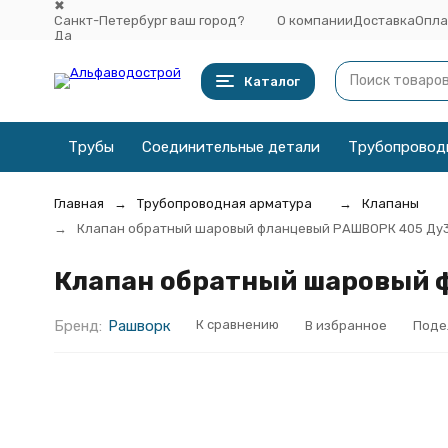
✖
Санкт-Петербург ваш город?
О компании
Доставка
Опла
Да
Выбрать другой город
Каталог
Трубы
Соединительные детали
Трубопровод
Главная
Трубопроводная арматура
Клапаны
Клапан обратный шаровый фланцевый РАШВОРК 405 Ду3
Клапан обратный шаровый 
Бренд:
Рашворк
К сравнению
В избранное
Поде