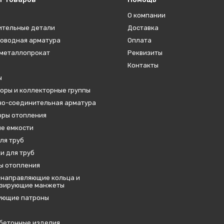
О компании
ительные детали
Доставка
оводная арматура
Оплата
металлопрокат
Реквизиты
Контакты
ы
оры и коллекторные группы
о-соединительная арматура
ры отопления
е емкости
ля труб
и для труб
ы отопления
направляющие кольца и
изирующие манжеты
ующие патроны
бетонные изделия