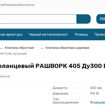
та
Реквизиты
Контакты
ПО
ная арматура
Черный металлопрокат
Фланцы
Прив
Клапаны обратные
Клапаны обратные шаровые
00 Ру16 чугунный
фланцевый РАШВОРК 405 Ду300 
литься
Диаметр
300 мм
Давление
PN 16
Тип
присоединения
Фланцев