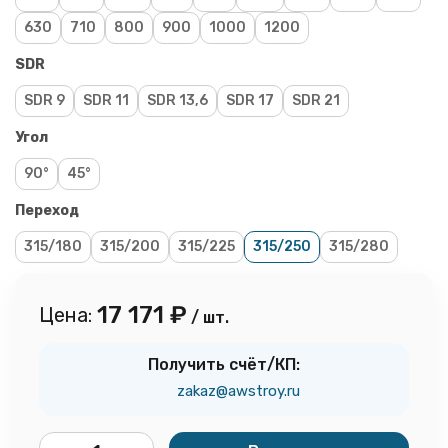
630
710
800
900
1000
1200
SDR
SDR 9
SDR 11
SDR 13,6
SDR 17
SDR 21
Угол
90°
45°
Переход
315/180
315/200
315/225
315/250
315/280
17 171
₽
Цена:
/ шт.
Получить счёт/КП:
zakaz@awstroy.ru