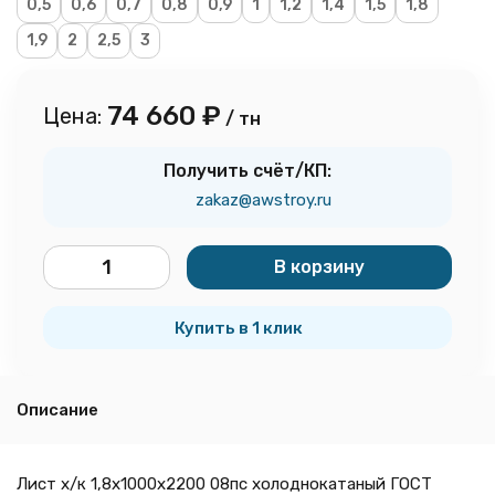
0,5
0,6
0,7
0,8
0,9
1
1,2
1,4
1,5
1,8
1,9
2
2,5
3
74 660
₽
Цена:
/ тн
Получить счёт/КП:
zakaz@awstroy.ru
В корзину
тн
Купить в 1 клик
Описание
Лист х/к 1,8х1000х2200 08пс холоднокатаный ГОСТ