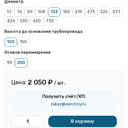
Диаметр
57
76
89
108
133
159
219
273
325
377
426
530
630
730
Высота до основания трубопровода
100
150
Осевое перемещение
90
250
2 050
₽
Цена:
/ шт.
Получить счёт/КП:
zakaz@awstroy.ru
В корзину