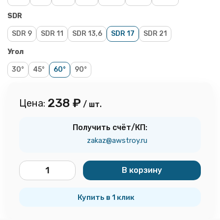
SDR
SDR 9
SDR 11
SDR 13,6
SDR 17
SDR 21
Угол
30°
45°
60°
90°
238
₽
Цена:
/ шт.
Получить счёт/КП:
zakaz@awstroy.ru
В корзину
шт.
Купить в 1 клик