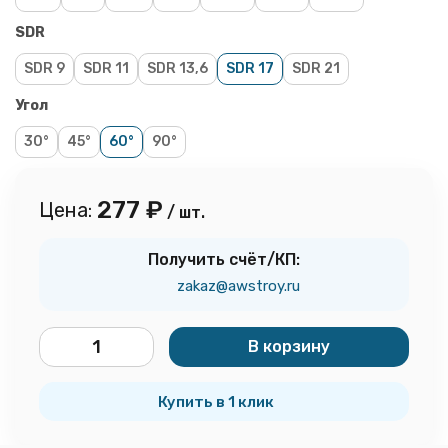
SDR
SDR 9
SDR 11
SDR 13,6
SDR 17
SDR 21
Угол
30°
45°
60°
90°
277
₽
Цена:
/ шт.
Получить счёт/КП:
zakaz@awstroy.ru
В корзину
шт.
Купить в 1 клик