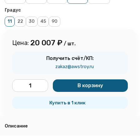
Градус
11
22
30
45
90
20 007
₽
Цена:
/ шт.
Получить счёт/КП:
zakaz@awstroy.ru
В корзину
шт.
Купить в 1 клик
Описание