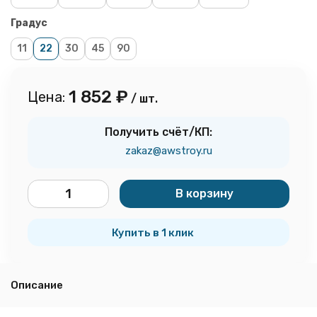
Градус
11
22
30
45
90
1 852
₽
Цена:
/ шт.
Получить счёт/КП:
zakaz@awstroy.ru
В корзину
шт.
Купить в 1 клик
Описание