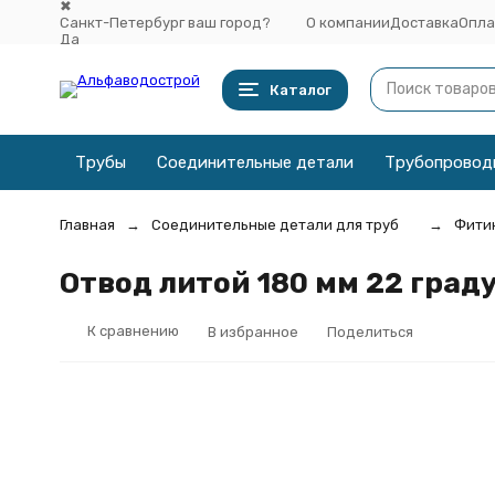
✖
Санкт-Петербург ваш город?
О компании
Доставка
Опла
Да
Выбрать другой город
Каталог
Трубы
Соединительные детали
Трубопровод
Главная
Соединительные детали для труб
Фитин
Отвод литой 180 мм 22 граду
К сравнению
В избранное
Поделиться