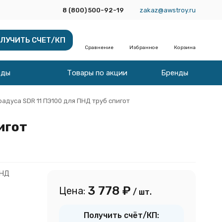
8 (800) 500-92-19
zakaz@awstroy.ru
ЛУЧИТЬ СЧЕТ/КП
Сравнение
Избранное
Корзина
оды
Товары по акции
Бренды
радуса SDR 11 ПЭ100 для ПНД труб спигот
игот
ПНД
3 778
₽
Цена:
/ шт.
Получить счёт/КП: