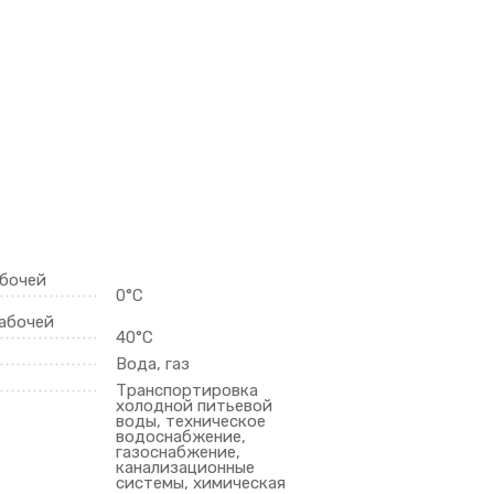
абочей
0°С
абочей
40°С
Вода, газ
Транспортировка
холодной питьевой
воды, техническое
водоснабжение,
газоснабжение,
канализационные
системы, химическая