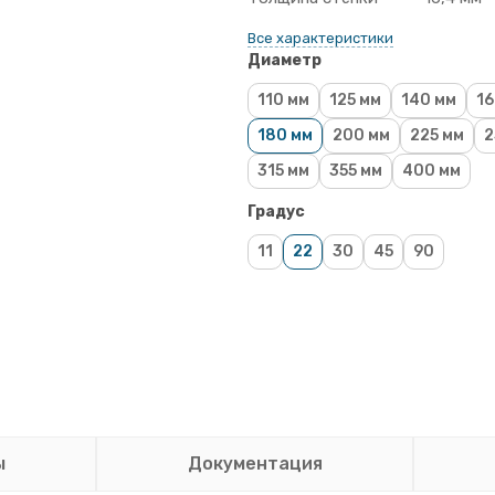
Все характеристики
Диаметр
110 мм
125 мм
140 мм
16
180 мм
200 мм
225 мм
2
315 мм
355 мм
400 мм
Градус
11
22
30
45
90
ы
Документация