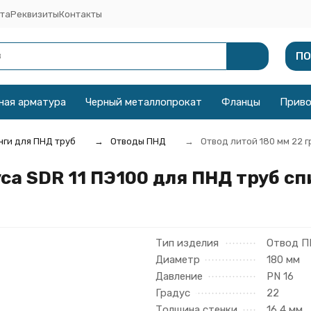
та
Реквизиты
Контакты
ПО
ная арматура
Черный металлопрокат
Фланцы
Прив
ги для ПНД труб
Отводы ПНД
Отвод литой 180 мм 22 г
са SDR 11 ПЭ100 для ПНД труб сп
Тип изделия
Отвод 
Диаметр
180 мм
Давление
PN 16
Градус
22
Толщина стенки
16,4 мм