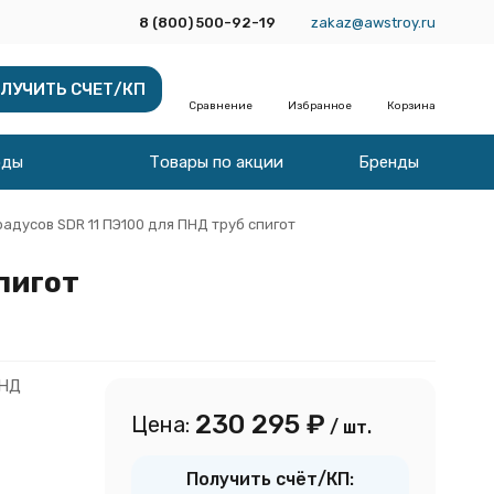
8 (800) 500-92-19
zakaz@awstroy.ru
ЛУЧИТЬ СЧЕТ/КП
Сравнение
Избранное
Корзина
оды
Товары по акции
Бренды
радусов SDR 11 ПЭ100 для ПНД труб спигот
пигот
ПНД
230 295
₽
Цена:
/ шт.
Получить счёт/КП: