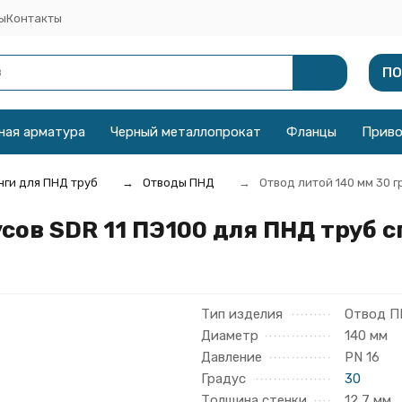
ы
Контакты
ПО
ная арматура
Черный металлопрокат
Фланцы
Прив
ги для ПНД труб
Отводы ПНД
Отвод литой 140 мм 30 г
сов SDR 11 ПЭ100 для ПНД труб с
Тип изделия
Отвод 
Диаметр
140 мм
Давление
PN 16
Градус
30
Толщина стенки
12,7 мм