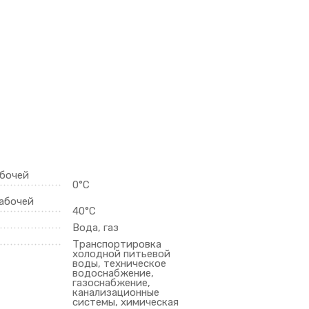
абочей
0°С
абочей
40°С
Вода, газ
Транспортировка
холодной питьевой
воды, техническое
водоснабжение,
газоснабжение,
канализационные
системы, химическая