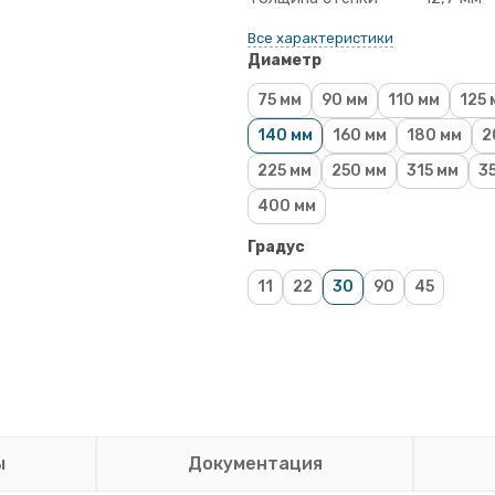
Все характеристики
Диаметр
75 мм
90 мм
110 мм
125 
140 мм
160 мм
180 мм
2
225 мм
250 мм
315 мм
3
400 мм
Градус
11
22
30
90
45
ы
Документация