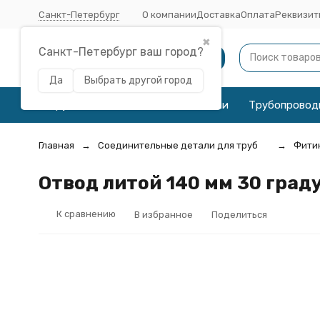
Санкт-Петербург
О компании
Доставка
Оплата
Реквизит
✖
Санкт-Петербург ваш город?
Каталог
Да
Выбрать другой город
Трубы
Соединительные детали
Трубопровод
Главная
Соединительные детали для труб
Фитин
Отвод литой 140 мм 30 граду
К сравнению
В избранное
Поделиться