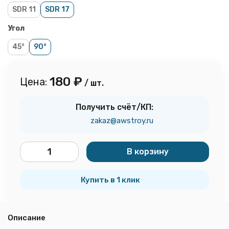
SDR 11
SDR 17
Угол
45°
90°
180
₽
Цена:
/ шт.
Получить счёт/КП:
zakaz@awstroy.ru
В корзину
шт.
Купить в 1 клик
Описание