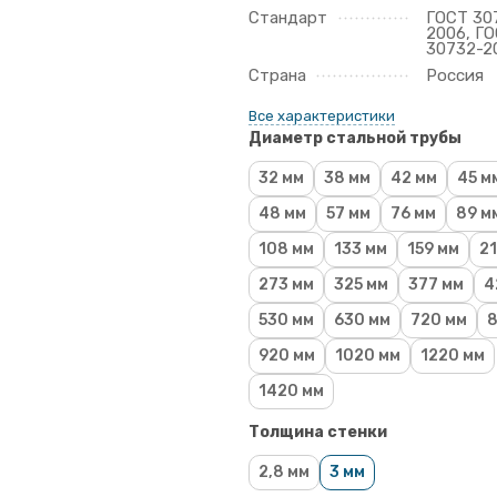
Стандарт
ГОСТ 30
2006, Г
30732-2
Страна
Россия
Все характеристики
Диаметр стальной трубы
32 мм
38 мм
42 мм
45 м
48 мм
57 мм
76 мм
89 м
108 мм
133 мм
159 мм
21
273 мм
325 мм
377 мм
4
530 мм
630 мм
720 мм
8
920 мм
1020 мм
1220 мм
1420 мм
Толщина стенки
2,8 мм
3 мм