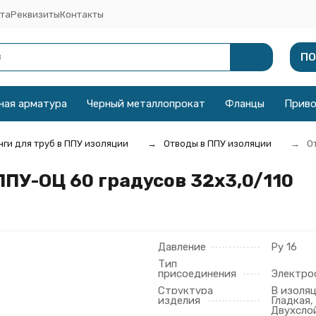
та
Реквизиты
Контакты
ПО
ная арматура
Черный металлопрокат
Фланцы
Прив
ги для труб в ППУ изоляции
Отводы в ППУ изоляции
О
ППУ-ОЦ 60 градусов 32х3,0/110
Давление
Ру 16
Тип
присоединения
Электро
Структура
В изоляц
изделия
Гладкая,
Двухсло