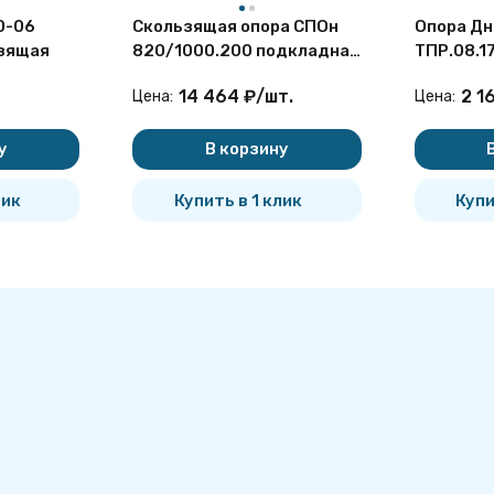
0-06
Скользящая опора СПОн
Опора Дн
зящая
820/1000.200 подкладная
ТПР.08.1
надземная для труб в ППУ
H=150 н
14 464
₽
/
шт.
2 1
Цена:
Цена:
стальна
у
В корзину
лик
Купить в 1 клик
Купи