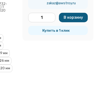
zakaz@awstroy.ru
732-
ОСТ
020
В корзину
шт.
Купить в 1 клик
м
м
9 мм
26 мм
20 мм