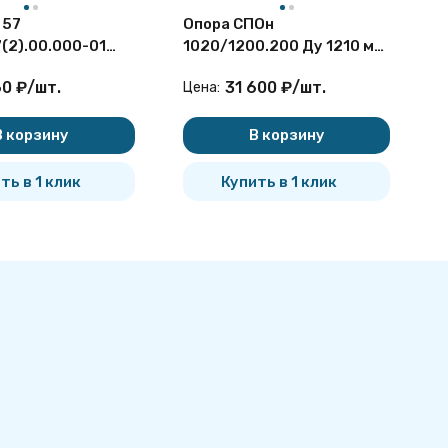
 57
Опора СПОн
О
7(2).00.000-01
1020/1200.200 Ду 1210 мм
3
аправляющая
1-487-1997.03 скользящая
60
₽
/
шт.
31 600
₽
/
шт.
Цена:
Ц
я
для труб в ППУ
В корзину
В корзину
ть в 1 клик
Купить в 1 клик