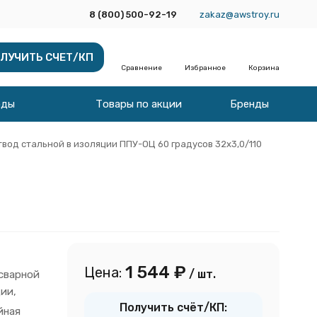
8 (800) 500-92-19
zakaz@awstroy.ru
ЛУЧИТЬ СЧЕТ/КП
Сравнение
Избранное
Корзина
оды
Товары по акции
Бренды
твод стальной в изоляции ППУ-ОЦ 60 градусов 32х3,0/110
1 544
₽
Цена:
/ шт.
сварной
ии,
Получить счёт/КП:
йная