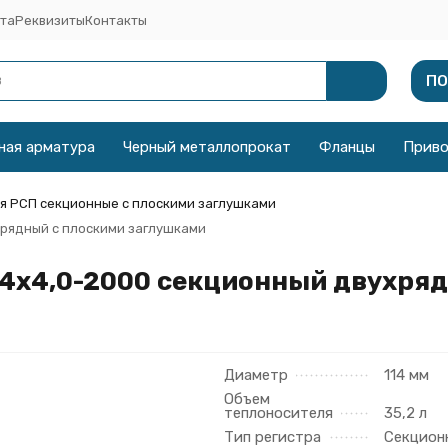
та
Реквизиты
Контакты
ПО
ная арматура
Черный металлопрокат
Фланцы
Прив
я РСП секционные с плоскими заглушками
хрядный с плоскими заглушками
14x4,0-2000 секционный двухря
Диаметр
114 мм
Объем
теплоносителя
35,2 л
Тип регистра
Секцион