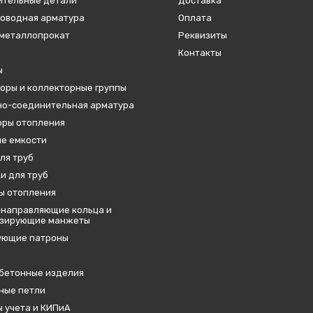
ительные детали
Доставка
оводная арматура
Оплата
металлопрокат
Реквизиты
Контакты
ы
оры и коллекторные группы
о-соединительная арматура
ры отопления
е емкости
ля труб
и для труб
ы отопления
направляющие кольца и
изирующие манжеты
ующие патроны
бетонные изделия
ные петли
 учета и КИПиА