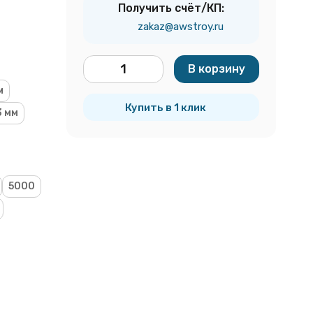
Получить счёт/КП:
zakaz@awstroy.ru
В корзину
шт.
м
Купить в 1 клик
3 мм
5000