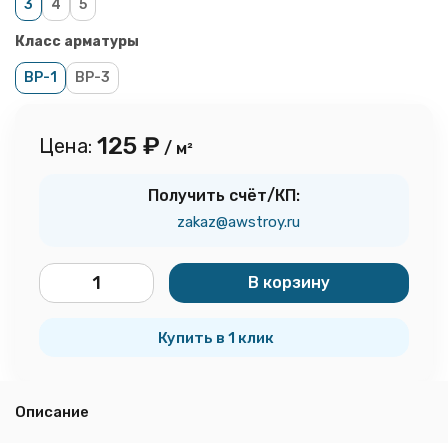
3
4
5
Класс арматуры
ВР-1
ВР-3
125
₽
Цена:
/ м²
Получить счёт/КП:
zakaz@awstroy.ru
В корзину
м²
Купить в 1 клик
Описание