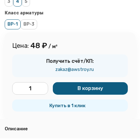
3
4
5
Класс арматуры
ВР-1
ВР-3
48
₽
Цена:
/ м²
Получить счёт/КП:
zakaz@awstroy.ru
В корзину
м²
Купить в 1 клик
Описание