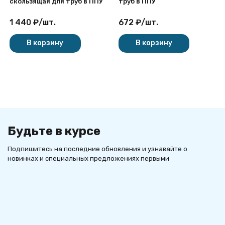
скользящая для труб в ППУ
труб в ППУ
1 440
₽
/
шт.
672
₽
/
шт.
В корзину
В корзину
Будьте в курсе
Подпишитесь на последние обновления и узнавайте о
новинках и специальных предложениях первыми