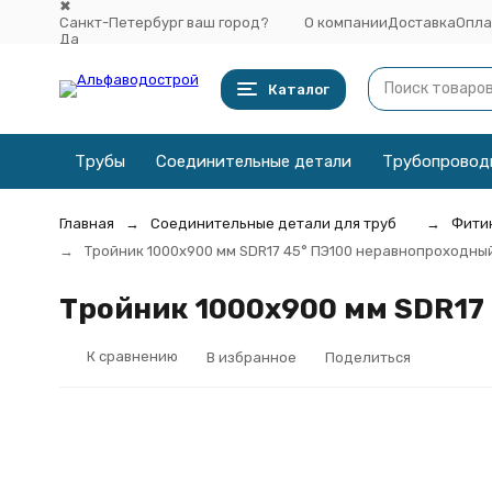
✖
Санкт-Петербург ваш город?
О компании
Доставка
Опла
Да
Выбрать другой город
Каталог
Трубы
Соединительные детали
Трубопровод
Главная
Соединительные детали для труб
Фитин
Тройник 1000х900 мм SDR17 45° ПЭ100 неравнопроходны
Тройник 1000х900 мм SDR17
К сравнению
В избранное
Поделиться