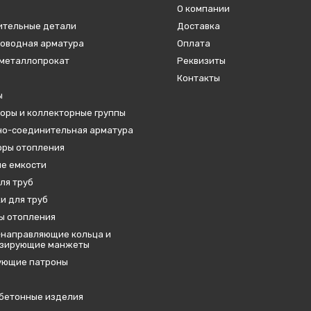
О компании
ительные детали
Доставка
оводная арматура
Оплата
металлопрокат
Реквизиты
Контакты
ы
оры и коллекторные группы
о-соединительная арматура
ры отопления
е емкости
ля труб
и для труб
ы отопления
направляющие кольца и
изирующие манжеты
ующие патроны
бетонные изделия