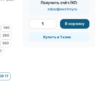
Получить счёт/КП:
zakaz@awstroy.ru
В корзину
140
шт.
280
Купить в 1 клик
560
0
DR 17