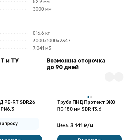
52,9 мм
3000 мм
816.6 кг
3000х1000х2347
7,041 м3
Т и ТУ
Возможна отсрочка
до 90 дней
Д PE-RT SDR26
Труба ПНД Протект ЭКО
Т
 PN6,3
RC 180 мм SDR 13,6
П
п
 запросу
3 141
₽
/
м
Цена:
Ц