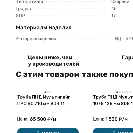
Тип фитинга
Сварной
Градус
45°
SDR
17
Материалы изделия
Материал изделия
ПНД ПЭ10
Цены ниже, чем
Гар
у производителей
C этим товаром также поку
Труба ПНД Мультипайп
Труба ПНД Мульт
ПРО RC 710 мм SDR 11
1075 125 мм SDR 1
ПЭ100/ПЭ100RC ГОСТ
ПЭ100/ПЭ100RC 
18599-2001 для воды
18599-2001 для 
65 500
₽
/
м
1 530
₽
/
м
Цена:
Цена: