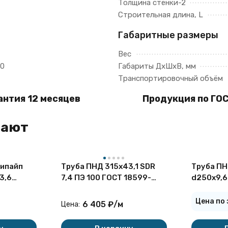
Толщина стенки-2
Строительная длина, L
Габаритные размеры
Вес
0
Габариты ДхШхВ, мм
Транспортировочный объём
антия 12 месяцев
Продукция по ГОС
пают
ипайп
Труба ПНД 315х43,1 SDR
Труба ПН
3,6
7,4 ПЭ 100 ГОСТ 18599-
d250х9,6
ГОСТ
2001 питьевая
воды
Цена по
6 405
₽
/
м
Цена: