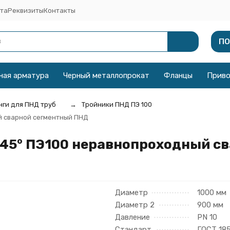
та
Реквизиты
Контакты
ПО
ная арматура
Черный металлопрокат
Фланцы
Прив
ги для ПНД труб
Тройники ПНД ПЭ 100
й сварной сегментный ПНД
 45° ПЭ100 неравнопроходный с
Диаметр
1000 мм
Диаметр 2
900 мм
Давление
PN 10
Стандарт
ГОСТ 18