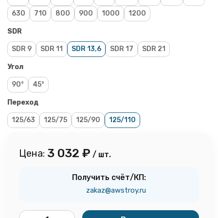
630
710
800
900
1000
1200
SDR
SDR 9
SDR 11
SDR 13,6
SDR 17
SDR 21
Угол
90°
45°
Переход
125/63
125/75
125/90
125/110
3 032
₽
Цена:
/ шт.
Получить счёт/КП:
zakaz@awstroy.ru