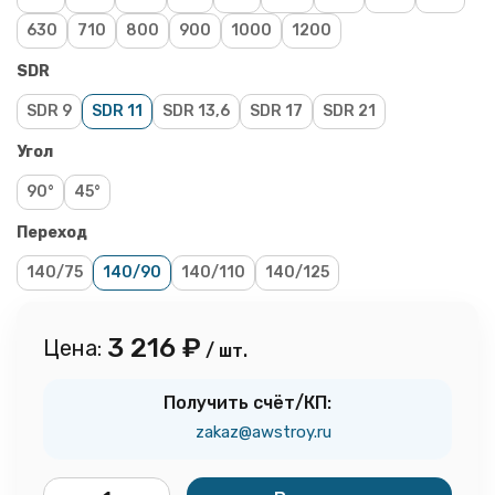
630
710
800
900
1000
1200
SDR
SDR 9
SDR 11
SDR 13,6
SDR 17
SDR 21
Угол
90°
45°
Переход
140/75
140/90
140/110
140/125
3 216
₽
Цена:
/ шт.
Получить счёт/КП:
zakaz@awstroy.ru