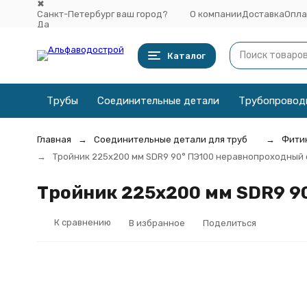
✖
Санкт-Петербург ваш город?
О компании
Доставка
Опла
Да
Выбрать другой город
Каталог
Трубы
Соединительные детали
Трубопровод
Главная
Соединительные детали для труб
Фитин
Тройник 225х200 мм SDR9 90° ПЭ100 неравнопроходный
Тройник 225х200 мм SDR9 9
К сравнению
В избранное
Поделиться