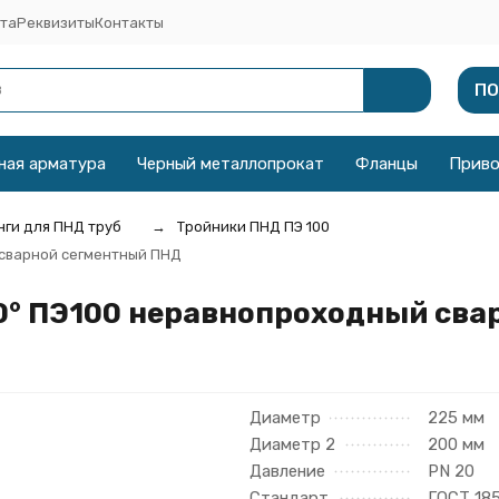
та
Реквизиты
Контакты
ПО
ная арматура
Черный металлопрокат
Фланцы
Прив
ги для ПНД труб
Тройники ПНД ПЭ 100
 сварной сегментный ПНД
0° ПЭ100 неравнопроходный сва
Диаметр
225 мм
Диаметр 2
200 мм
Давление
PN 20
Стандарт
ГОСТ 18