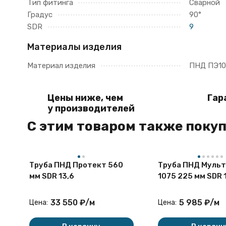
Тип фитинга
Сварной
Градус
90°
SDR
9
Материалы изделия
Материал изделия
ПНД ПЭ10
Цены ниже, чем
Гар
у производителей
C этим товаром также поку
Труба ПНД Протект 560
Труба ПНД Мульт
мм SDR 13,6
1075 225 мм SDR 
ПЭ100RC ГОСТ 18
для воды
33 550
₽
/
м
5 985
₽
/
м
Цена:
Цена: