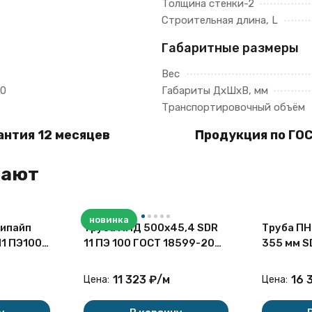
Толщина стенки-2
Строительная длина, L
Габаритные размеры
Вес
0
Габариты ДхШхВ, мм
Транспортировочный объём
антия 12 месяцев
Продукция по ГОС
пают
новинка
ипайп
Труба ПНД 500х45,4 SDR
Труба ПН
11 ПЭ100/
11 ПЭ 100 ГОСТ 18599-2001
355 мм S
599-2001
питьевая
ПЭ100RC 
для воды
11 323
₽
/
м
16 
Цена:
Цена: