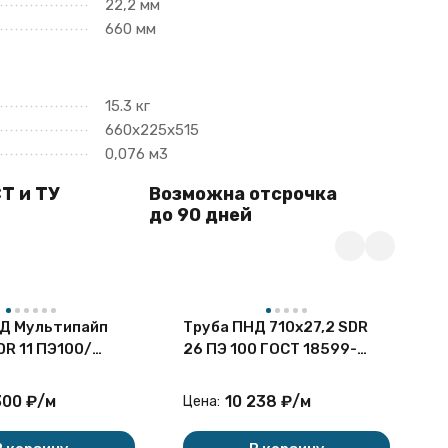
22,2 мм
660 мм
15.3 кг
660х225х515
0,076 м3
Т и ТУ
Возможна отсрочка
до 90 дней
Д Мультипайп
Труба ПНД 710х27,2 SDR
Т
DR 11 ПЭ100/
26 ПЭ 100 ГОСТ 18599-
7
ГОСТ 18599-2001
2001 питьевая
П
д
300
₽
/
м
10 238
₽
/
м
Цена:
Ц