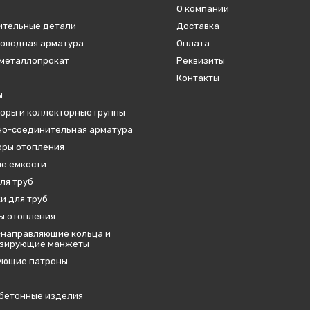
О компании
ительные детали
Доставка
оводная арматура
Оплата
металлопрокат
Реквизиты
Контакты
ы
оры и коллекторные группы
о-соединительная арматура
ры отопления
е емкости
ля труб
и для труб
ы отопления
направляющие кольца и
изирующие манжеты
ующие патроны
бетонные изделия