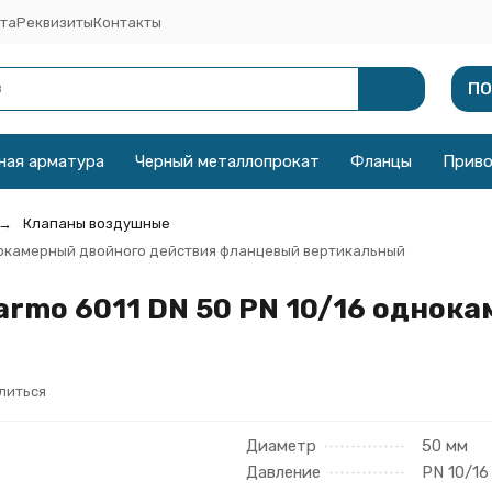
та
Реквизиты
Контакты
ПО
ная арматура
Черный металлопрокат
Фланцы
Прив
Клапаны воздушные
днокамерный двойного действия фланцевый вертикальный
rmo 6011 DN 50 PN 10/16 однок
литься
Диаметр
50 мм
Давление
PN 10/16