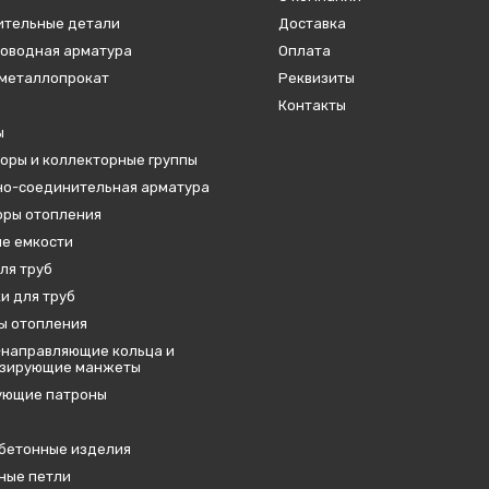
ительные детали
Доставка
оводная арматура
Оплата
металлопрокат
Реквизиты
Контакты
ы
оры и коллекторные группы
о-соединительная арматура
ры отопления
е емкости
ля труб
и для труб
ы отопления
направляющие кольца и
изирующие манжеты
ующие патроны
бетонные изделия
ные петли