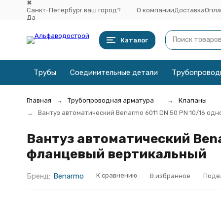
✖
Санкт-Петербург ваш город?
О компании
Доставка
Опла
Да
Выбрать другой город
Каталог
Трубы
Соединительные детали
Трубопровод
Главная
Трубопроводная арматура
Клапаны
Вантуз автоматический Benarmo 6011 DN 50 PN 10/16 о
Вантуз автоматический Bena
фланцевый вертикальный
Бренд:
Benarmo
К сравнению
В избранное
Поде