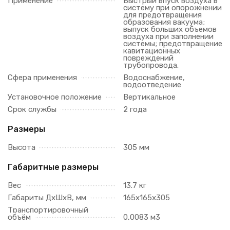
Применение
Быстрый впуск воздуха в
систему при опорожнении
для предотвращения
образования вакуума;
выпуск больших объемов
воздуха при заполнении
системы; предотвращение
кавитационных
повреждений
трубопровода.
Сфера применения
Водоснабжение,
водоотведение
Установочное положение
Вертикальное
Срок службы
2 года
Размеры
Высота
305 мм
Габаритные размеры
Вес
13.7 кг
Габариты ДхШхВ, мм
165х165х305
Транспортировочный
объём
0,0083 м3