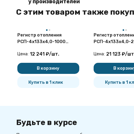
у производителей
C этим товаром также поку
Регистр отопления
Регистр отоплен
РСП-4x133x4,0-1000
РСП-4x133x4,0-
секционный
секционный
12 241
₽
/
шт.
21 123
₽
/
шт
Цена:
Цена:
четырёхрядный с
четырёхрядный с
плоскими заглушками
плоскими заглуш
В корзину
В корзин
Купить в 1 клик
Купить в 1 к
Будьте в курсе