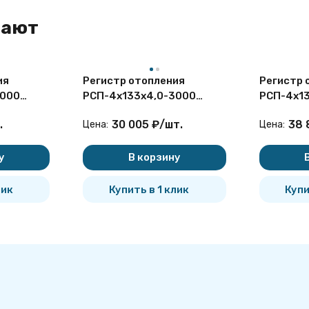
пают
ия
Регистр отопления
Регистр 
2000
РСП-4x133x4,0-3000
РСП-4x1
секционный
секцион
.
30 005
₽
/
шт.
38 
Цена:
Цена:
четырёхрядный с
четырёхр
ками
плоскими заглушками
плоскими
у
В корзину
лик
Купить в 1 клик
Купи