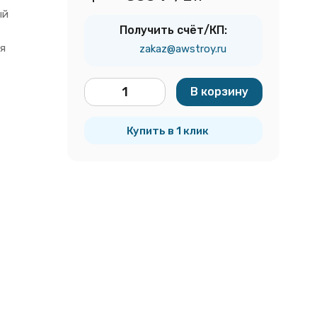
ый
Получить счёт/КП:
я
zakaz@awstroy.ru
В корзину
шт.
Купить в 1 клик