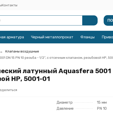
ы
Контакты
ПО
ная арматура
Черный металлопрокат
Фланцы
Прив
Клапаны воздушные
 DN 15 PN 10 резьба - 1/2'', с отсечным клапаном, резьбовой НР, 50
кий латунный Aquasfera 5001 DN 1
ой НР, 5001-01
оделиться
Диаметр
15 мм
Давление
PN 10