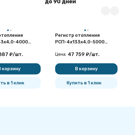
до 90 дней
отопления
Регистр отопления
Ф
33x4,0-4000
РСП-4x133x4,0-5000
Г
ный
секционный
с
887
₽
/
шт.
47 759
₽
/
шт.
Цена:
Ц
ядный с
четырёхрядный с
п
 заглушками
плоскими заглушками
В корзину
В корзину
ть в 1 клик
Купить в 1 клик