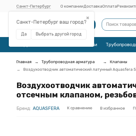
Санкт-Петербург
О компании
Доставка
Оплата
Реквизит
✖
Санкт-Петербург ваш город?
Каталог
Да
Выбрать другой город
Трубы
Соединительные детали
Трубопровод
Главная
Трубопроводная арматура
Клапаны
Воздухоотводчик автоматический латунный Aquasfera 5001
Воздухоотводчик автоматичес
отсечным клапаном, резьбов
Бренд:
AQUASFERA
К сравнению
В избранное
П