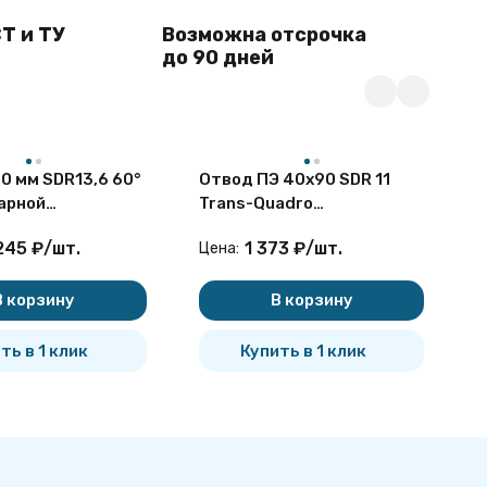
Т и ТУ
Возможна отсрочка
до 90 дней
0 мм SDR13,6 60°
Отвод ПЭ 40x90 SDR 11
П
арной
Trans-Quadro
1
ный ПНД
электросварной
245
₽
/
шт.
1 373
₽
/
шт.
Цена:
Ц
В корзину
В корзину
ть в 1 клик
Купить в 1 клик