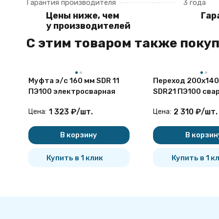
Гарантия производителя
3 года
Цены ниже, чем
Гар
у производителей
C этим товаром также поку
Муфта э/с 160 мм SDR 11
Переход 200х140
ПЭ100 электросварная
SDR21 ПЭ100 сва
1 323
₽
/
шт.
2 310
₽
/
шт.
Цена:
Цена:
В корзину
В корзин
Купить в 1 клик
Купить в 1 к