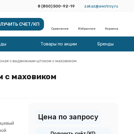
8 (800) 500-92-19
zakaz@awstroy.ru
ЛУЧИТЬ СЧЕТ/КП
Сравнение
Избранное
Корзина
оды
Товары по акции
Бренды
рная с выдвижным штоком c маховиком
м c маховиком
Цена по запросу
нцевый
ной
Получить счёт/КП: