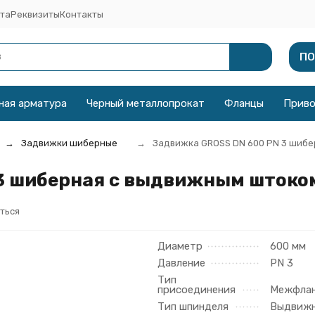
та
Реквизиты
Контакты
ПО
ная арматура
Черный металлопрокат
Фланцы
Прив
Задвижки шиберные
Задвижка GROSS DN 600 PN 3 шибе
3 шиберная с выдвижным штоко
ться
Диаметр
600 мм
Давление
PN 3
Тип
присоединения
Межфла
Тип шпинделя
Выдвиж