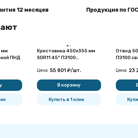
антия 12 месяцев
Продукция по ГОС
пают
 мм
Крестовина 450х355 мм
Отвод 50
рной ПНД
SDR11 45° ПЭ100
ПЭ100 св
неравнопроходная
сегмент
55 801
₽
/
шт.
23 
Цена:
Цена:
сварная сегментная ПНД
у
В корзину
лик
Купить в 1 клик
Купи