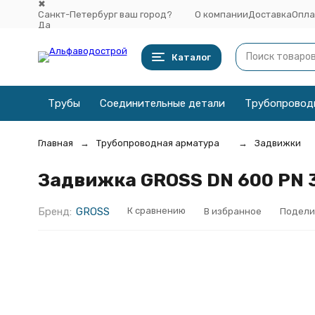
✖
Санкт-Петербург ваш город?
О компании
Доставка
Опла
Да
Выбрать другой город
Каталог
Трубы
Соединительные детали
Трубопровод
Главная
Трубопроводная арматура
Задвижки
Задвижка GROSS DN 600 PN 
Бренд:
GROSS
К сравнению
В избранное
Подели