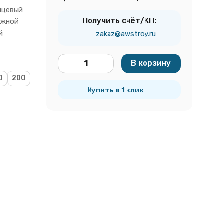
нцевый
Получить счёт/КП:
ижной
й
zakaz@awstroy.ru
В корзину
шт.
0
200
Купить в 1 клик