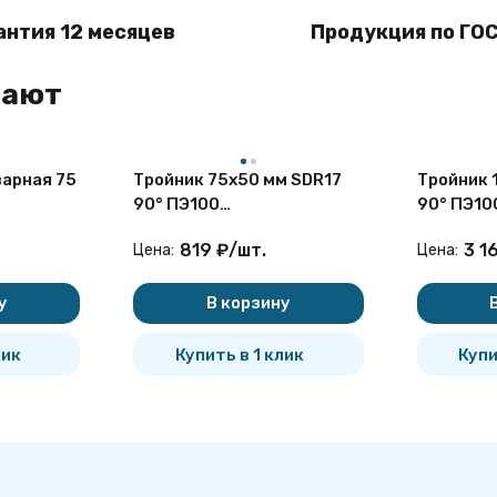
антия 12 месяцев
Продукция по ГОС
пают
арная 75
Тройник 75х50 мм SDR17
Тройник 
90° ПЭ100
90° ПЭ10
неравнопроходный
неравно
819
₽
/
шт.
3 1
Цена:
Цена:
сварной сегментный ПНД
сварной 
у
В корзину
лик
Купить в 1 клик
Купи