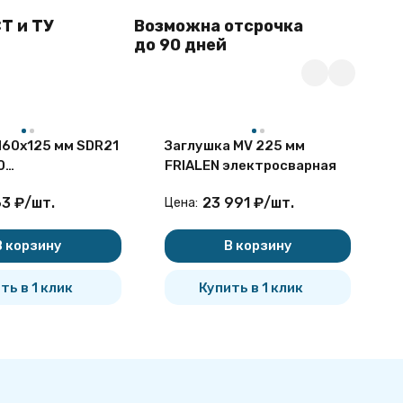
Т и ТУ
Возможна отсрочка
до 90 дней
160х125 мм SDR21
Заглушка MV 225 мм
К
0
FRIALEN электросварная
4
проходный
р
63
₽
/
шт.
23 991
₽
/
шт.
Цена:
Ц
сегментный ПНД
с
В корзину
В корзину
ть в 1 клик
Купить в 1 клик