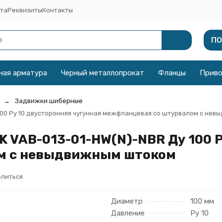
та
Реквизиты
Контакты
ПО
ная арматура
Черный металлопрокат
Фланцы
Прив
Задвижки шиберные
00 Ру 10 двусторонняя чугунная межфланцевая со штурвалом с не
VAB-013-01-HW(N)-NBR Ду 100 Р
м с невыдвижным штоком
литься
Диаметр
100 мм
Давление
Ру 10