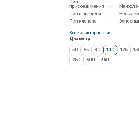
Тип
присоединения
Межфла
Тип шпинделя
Невыдв
Тип клапана
Запорны
Все характеристики
Диаметр
50
65
80
100
125
15
250
300
350