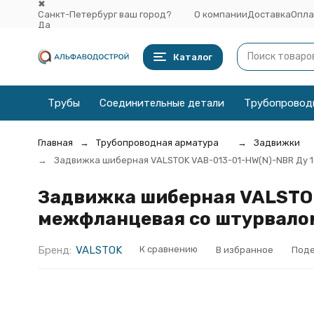
✖
Санкт-Петербург ваш город?
О компании
Доставка
Опла
Да
Выбрать другой город
Каталог
Трубы
Соединительные детали
Трубопровод
Главная
Трубопроводная арматура
Задвижки
Задвижка шиберная VALSTOK VAB-013-01-HW(N)-NBR Ду 1
Задвижка шиберная VALSTOK 
межфланцевая со штурвало
Бренд:
VALSTOK
К сравнению
В избранное
Поде