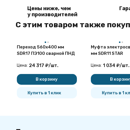
Цены ниже, чем
Гар
у производителей
C этим товаром также поку
Переход 560х400 мм
Муфта электросв
SDR17 ПЭ100 сварной ПНД
мм SDR11 STAR
24 317
₽
/
шт.
1 034
₽
/
шт.
Цена:
Цена:
В корзину
В корзин
Купить в 1 клик
Купить в 1 к