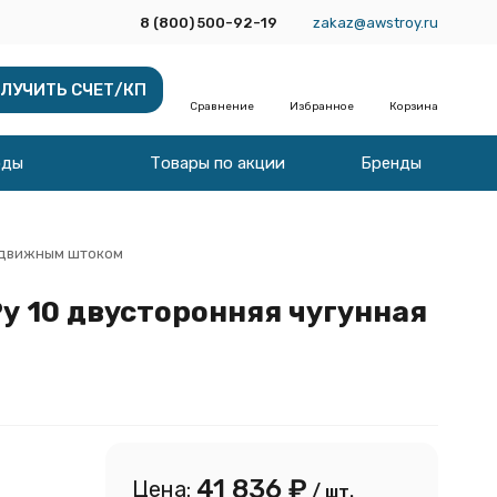
8 (800) 500-92-19
zakaz@awstroy.ru
ЛУЧИТЬ СЧЕТ/КП
Сравнение
Избранное
Корзина
оды
Товары по акции
Бренды
выдвижным штоком
у 10 двусторонняя чугунная
41 836
₽
Цена:
/ шт.