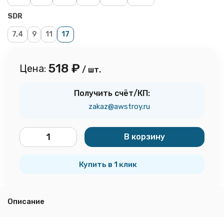
SDR
7,4
9
11
17
518
₽
Цена:
/ шт.
Получить счёт/КП:
zakaz@awstroy.ru
В корзину
шт.
Купить в 1 клик
Описание