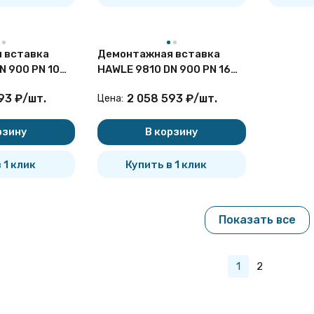
 вставка
Демонтажная вставка
N 900 PN 10
HAWLE 9810 DN 900 PN 16
чугунная
93
₽
/
шт.
2 058 593
₽
/
шт.
Цена:
рзину
В корзину
 1 клик
Купить в 1 клик
Показать все
1
2