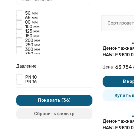
50 мм
Конструкци
65 мм
80 мм
Сортироват
100 мм
Фланцы изгота
125 мм
стали с анало
150 мм
200 мм
250 мм
Демонтажная
300 мм
Техническ
350 мм
HAWLE 9810 D
400 мм
чугунная
450 мм
Диапазон регу
Давление
63 754
Цена:
500 мм
погрешностью 
600 мм
700 мм
PN 10
дополнительны
800 мм
В ко
PN 16
Возможна уста
900 мм
1000 мм
1100 мм
Купить в
1200 мм
Показать
Область пр
1400 мм
Сбросить фильтр
Демонтажные в
Демонтажная
для организац
HAWLE 9810 D
Более подробн