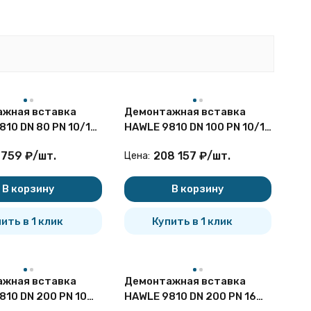
эпоксидного порошка. Средний фланец выполнен из
и и гайки изготовлены из оцинкованной стали.
жная вставка
Демонтажная вставка
810 DN 80 PN 10/16
HAWLE 9810 DN 100 PN 10/16
я
чугунная
приведенной таблицей (см. изображение) с
 759
₽
/
шт.
208 157
₽
/
шт.
Цена:
е вставки не нуждается в применении
изделие отличается простотой монтажа и демонтажа.
В корзину
В корзину
ить в 1 клик
Купить в 1 клик
хозяйстве и различных областях промышленности
жная вставка
Демонтажная вставка
810 DN 200 PN 10
HAWLE 9810 DN 200 PN 16
еские характеристики демонтажных вставок HAWLE 9810