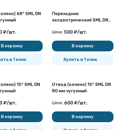
колено) 68° SML DN
Переходник
угунный
эксцентрический SML DN
70/50 мм чугунный
0
₽
/
шт.
500
₽
/
шт.
Цена:
В корзину
В корзину
ить в 1 клик
Купить в 1 клик
олено) 15° SML DN
Отвод (колено) 15° SML DN
угунный
80 мм чугунный
0
₽
/
шт.
600
₽
/
шт.
Цена:
В корзину
В корзину