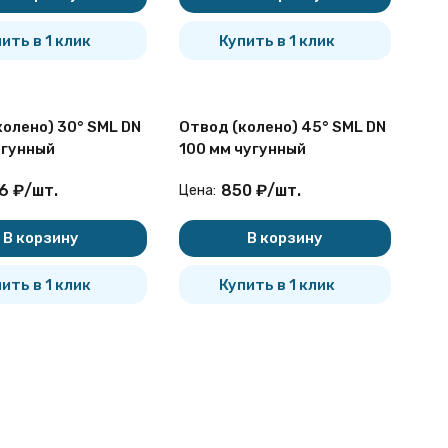
ить в 1 клик
Купить в 1 клик
колено) 30° SML DN
Отвод (колено) 45° SML DN
угунный
100 мм чугунный
6
₽
/
шт.
850
₽
/
шт.
Цена:
В корзину
В корзину
ить в 1 клик
Купить в 1 клик