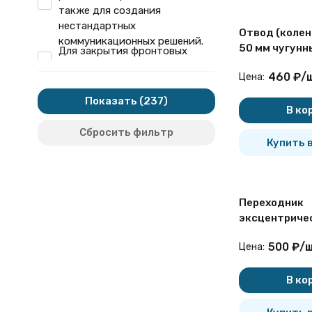
также для создания
нестандартных
Отвод (колен
коммуникационных решений.
50 мм чугунн
Для закрытия фронтовых
отверстий трубопровода
Для защиты от проникновения
460
₽
/
Цена:
посторонних запахов из труб
Показать
ливневой канализации в
В ко
помещение..
Для защиты от проникновения
Сбросить фильтр
Купить в
посторонних запахов из
фановых труб в помещение.
Для обеспечения быстрого
доступа к рабочему
трубопроводу для
Переходник
оперативного удаления
эксцентриче
загрязнения, ставшего
80/50 мм чуг
500
₽
/
ш
Цена:
причиной засора.
Для обхода препятствий и
коррекции положения
В ко
коммуникаций в
горизонтальной и