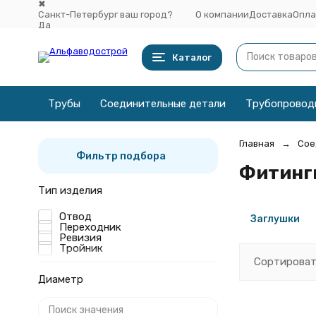
✖
Санкт-Петербург ваш город?
О компании
Доставка
Опла
Да
Выбрать другой город
Каталог
Трубы
Соединительные детали
Трубопровод
Главная
Сое
Фильтр подбора
Фитинги
Тип изделия
Отвод
Заглушки
Переходник
Ревизия
Тройник
Сортироват
Диаметр