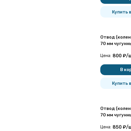
и горизонтальной плоскостях.
Для регулирования положения
Купить в
трубопровода в
горизонтальной и
вертикальной плоскостях,
выполнения поворотов,
Отвод (колен
обхождения препятствия.
70 мм чугунн
Для регулирования положения
трубопровода в
800
₽
/
ш
Цена:
горизонтальной и
вертикальной плоскостях,
В ко
позволяет выполнять
повороты, обходить
Купить в
препятствия в системе.
Для снижения скорости
потока.
Для соединения
равнонаправленных участков
Отвод (колен
водопровода.
70 мм чугунн
Для создания опорных точек
через каждые 10 метров при
850
₽
/
ш
Цена:
монтаже вертикальных