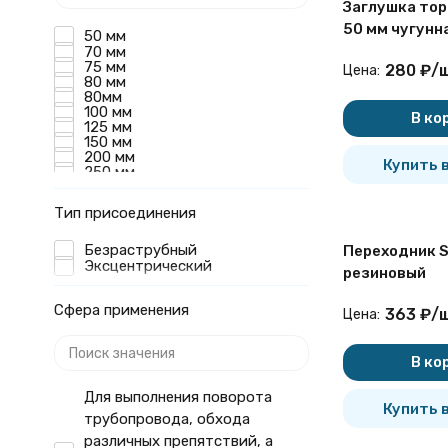
Заглушка тор
50 мм чугунн
50 мм
70 мм
75 мм
280
₽
/
ш
Цена:
80 мм
80мм
100 мм
В ко
125 мм
150 мм
200 мм
Купить в
250 мм
300 мм
400 мм
Тип присоединения
Безраструбный
Переходник S
Эксцентрический
резиновый
Сфера применения
363
₽
/
ш
Цена:
В ко
Для выполнения поворота
Купить в
трубопровода, обхода
различных препятствий, а