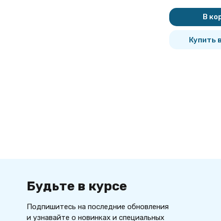
участков канализациив
В ко
высотных зданиях и
сооружениях.
Для создания плавных
Купить в
переходов от одного участка
системы к другому.
Для установки на свободных
концах трубопровода в
качестве потстоянного или
временного элемента.
Будьте в курсе
Подпишитесь на последние обновления
и узнавайте о новинках и специальных