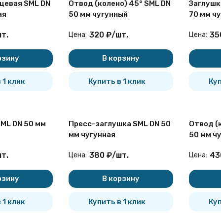
цевая SML DN
Отвод (колено) 45° SML DN
Заглушк
ая
50 мм чугунный
70 мм ч
т.
320
₽
/
шт.
35
Цена:
Цена:
покупателей
рзину
В корзину
 1 клик
Купить в 1 клик
Куп
ML DN 50 мм
Пресс-заглушка SML DN 50
Отвод (к
мм чугунная
50 мм ч
т.
380
₽
/
шт.
43
Цена:
Цена:
рзину
В корзину
 1 клик
Купить в 1 клик
Куп