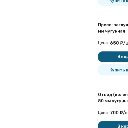
Купить в
вертикальной плоскостях.
Для перехода безраструбных
чугунных трубопроводов на
трубопроводы из других
Пресс-заглуш
материалов и подключения
мм чугунная
насосного оборудования.
Для перехода с одного
диаметра трубы на другой.
650
₽
/
ш
Цена:
Для присоединения
периферийных трасс к
В ко
основному трубопроводу,
раположенных в
Купить в
горизонтальной плоскости.
Для присоединения
периферийных трасс к
основному трубопроводу,
раположенных в одной
Отвод (колено) 45° SML DN
плоскости.
80 мм чугунн
Для присоединения
периферийных трасс к
700
₽
/
ш
Цена:
основному трубопроводу.
Для регулирования положения
В ко
трубопровода в вертикальной