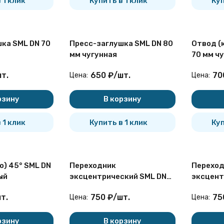
 1 клик
Купить в 1 клик
Куп
ка SML DN 70
Пресс-заглушка SML DN 80
Отвод (
мм чугунная
70 мм ч
т.
650
₽
/
шт.
70
Цена:
Цена:
рзину
В корзину
 1 клик
Купить в 1 клик
Куп
Переходник
Переход
ый
эксцентрический SML DN
эксцент
100/50 мм чугунный
100/70 
т.
750
₽
/
шт.
75
Цена:
Цена:
рзину
В корзину