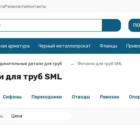
та
Реквизиты
Контакты
ПО
ная арматура
Черный металлопрокат
Фланцы
Прив
динительные детали для труб
Фитинги для труб SML
 для труб SML
Сифоны
Переходники
Отводы
Ревизии
Опор
ь:
Цена