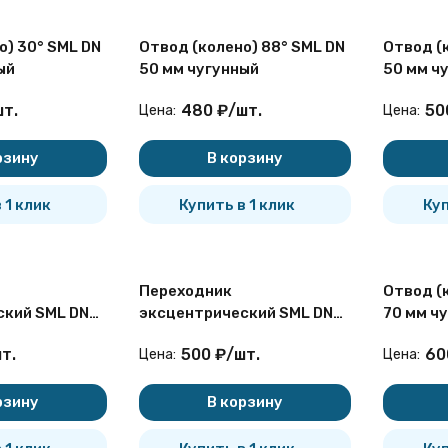
о) 30° SML DN
Отвод (колено) 88° SML DN
Отвод (
ый
50 мм чугунный
50 мм ч
шт.
480
₽
/
шт.
50
Цена:
Цена:
рзину
В корзину
 1 клик
Купить в 1 клик
Куп
Переходник
Отвод (к
ский SML DN
эксцентрический SML DN
70 мм ч
унный
100/80 мм чугунный
т.
500
₽
/
шт.
60
Цена:
Цена:
рзину
В корзину