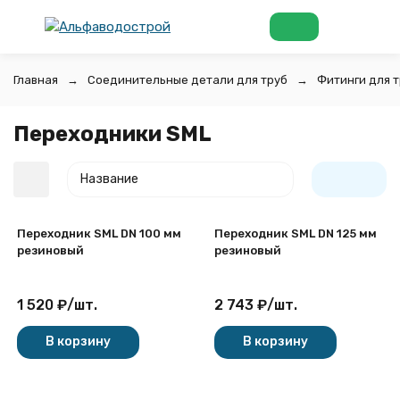
Главная
Соединительные детали для труб
Фитинги для т
Переходники SML
Название
Переходник SML DN 100 мм
Переходник SML DN 125 мм
резиновый
резиновый
1 520
₽
/
шт.
2 743
₽
/
шт.
покупателей
В корзину
В корзину