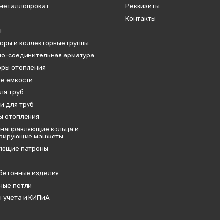
металлопрокат
Реквизиты
Контакты
ы
оры и коллекторные группы
о-соединительная арматура
ры отопления
е емкости
ля труб
и для труб
ы отопления
направляющие кольца и
изирующие манжеты
ующие патроны
бетонные изделия
ные петли
 учета и КИПиА