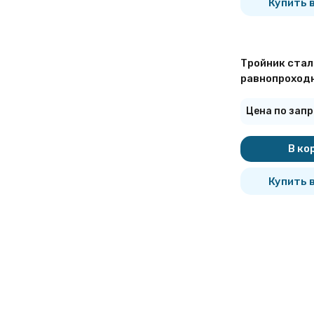
Купить в
Тройник стал
равнопроходн
09Г2С ГОСТ 1
Цена по запр
В ко
Купить в