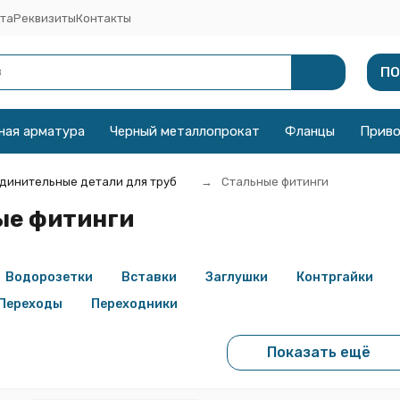
та
Реквизиты
Контакты
ПО
ная арматура
Черный металлопрокат
Фланцы
Прив
динительные детали для труб
Стальные фитинги
ые фитинги
Водорозетки
Вставки
Заглушки
Контргайки
Переходы
Переходники
Показать ещё