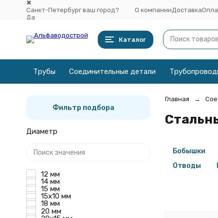
✖
Санкт-Петербург ваш город?
О компании
Доставка
Опла
Да
Выбрать другой город
Каталог
Трубы
Соединительные детали
Трубопровод
Главная
Сое
Фильтр подбора
Стальн
Диаметр
Бобышки
Отводы
12 мм
14 мм
15 мм
15х10 мм
18 мм
20 мм