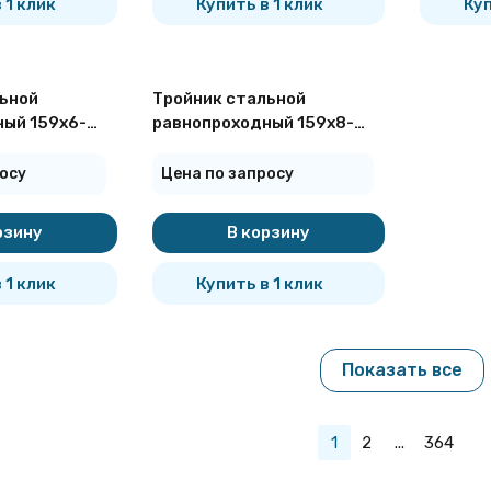
 1 клик
Купить в 1 клик
Куп
ьной
Тройник стальной
ый 159х6-
равнопроходный 159х8-
7376-2001
09Г2С ГОСТ 17376-2001
осу
Цена по запросу
рзину
В корзину
 1 клик
Купить в 1 клик
Показать все
1
2
...
364